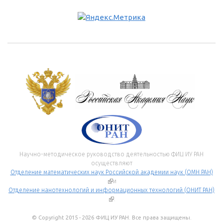
Научно-методическое руководство деятельностью ФИЦ ИУ РАН
осуществляют
Отделение математических наук Российской академии наук (ОМН РАН)
(внешняя ссылка)
и
Отделение нанотехнологий и информационных технологий (ОНИТ РАН)
(внешняя ссылка)
.
© Copyright 2015 - 2026 ФИЦ ИУ РАН. Все права защищены.