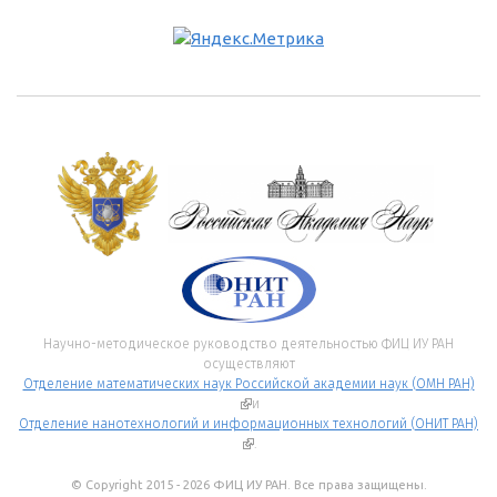
Научно-методическое руководство деятельностью ФИЦ ИУ РАН
осуществляют
Отделение математических наук Российской академии наук (ОМН РАН)
(внешняя ссылка)
и
Отделение нанотехнологий и информационных технологий (ОНИТ РАН)
(внешняя ссылка)
.
© Copyright 2015 - 2026 ФИЦ ИУ РАН. Все права защищены.