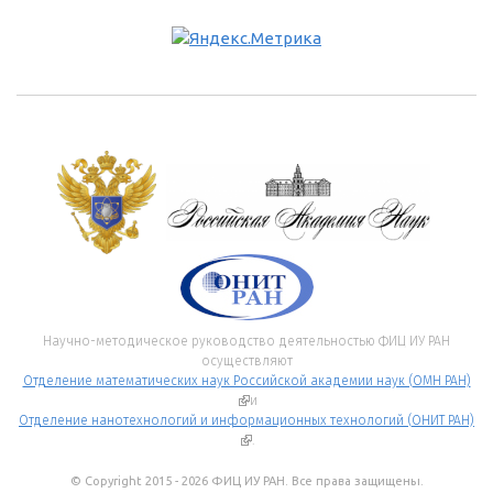
Научно-методическое руководство деятельностью ФИЦ ИУ РАН
осуществляют
Отделение математических наук Российской академии наук (ОМН РАН)
(внешняя ссылка)
и
Отделение нанотехнологий и информационных технологий (ОНИТ РАН)
(внешняя ссылка)
.
© Copyright 2015 - 2026 ФИЦ ИУ РАН. Все права защищены.