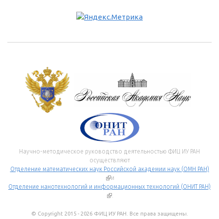
Научно-методическое руководство деятельностью ФИЦ ИУ РАН
осуществляют
Отделение математических наук Российской академии наук (ОМН РАН)
(внешняя ссылка)
и
Отделение нанотехнологий и информационных технологий (ОНИТ РАН)
(внешняя ссылка)
.
© Copyright 2015 - 2026 ФИЦ ИУ РАН. Все права защищены.