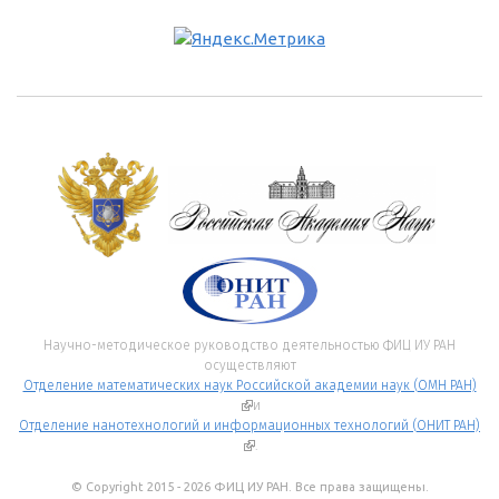
Научно-методическое руководство деятельностью ФИЦ ИУ РАН
осуществляют
Отделение математических наук Российской академии наук (ОМН РАН)
(внешняя ссылка)
и
Отделение нанотехнологий и информационных технологий (ОНИТ РАН)
(внешняя ссылка)
.
© Copyright 2015 - 2026 ФИЦ ИУ РАН. Все права защищены.