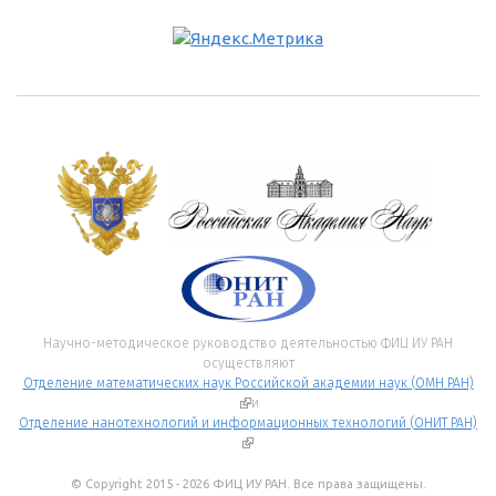
Научно-методическое руководство деятельностью ФИЦ ИУ РАН
осуществляют
Отделение математических наук Российской академии наук (ОМН РАН)
(внешняя ссылка)
и
Отделение нанотехнологий и информационных технологий (ОНИТ РАН)
(внешняя ссылка)
.
© Copyright 2015 - 2026 ФИЦ ИУ РАН. Все права защищены.