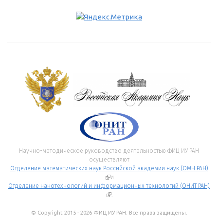
Научно-методическое руководство деятельностью ФИЦ ИУ РАН
осуществляют
Отделение математических наук Российской академии наук (ОМН РАН)
(внешняя ссылка)
и
Отделение нанотехнологий и информационных технологий (ОНИТ РАН)
(внешняя ссылка)
.
© Copyright 2015 - 2026 ФИЦ ИУ РАН. Все права защищены.