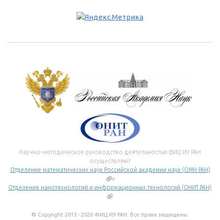
Научно-методическое руководство деятельностью ФИЦ ИУ РАН
осуществляют
Отделение математических наук Российской академии наук (ОМН РАН)
(внешняя ссылка)
и
Отделение нанотехнологий и информационных технологий (ОНИТ РАН)
(внешняя ссылка)
.
© Copyright 2015 - 2026 ФИЦ ИУ РАН. Все права защищены.