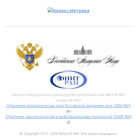
Научно-методическое руководство деятельностью ФИЦ ИУ РАН
осуществляют
Отделение математических наук Российской академии наук (ОМН РАН)
(внешняя ссылка)
и
Отделение нанотехнологий и информационных технологий (ОНИТ РАН)
(внешняя ссылка)
.
© Copyright 2015 - 2026 ФИЦ ИУ РАН. Все права защищены.