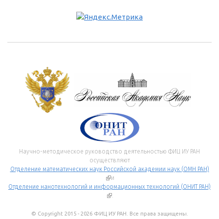
Научно-методическое руководство деятельностью ФИЦ ИУ РАН
осуществляют
Отделение математических наук Российской академии наук (ОМН РАН)
(внешняя ссылка)
и
Отделение нанотехнологий и информационных технологий (ОНИТ РАН)
(внешняя ссылка)
.
© Copyright 2015 - 2026 ФИЦ ИУ РАН. Все права защищены.