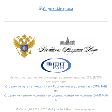
Научно-методическое руководство деятельностью ФИЦ ИУ РАН
осуществляют
Отделение математических наук Российской академии наук (ОМН РАН)
(внешняя ссылка)
и
Отделение нанотехнологий и информационных технологий (ОНИТ РАН)
(внешняя ссылка)
.
© Copyright 2015 - 2026 ФИЦ ИУ РАН. Все права защищены.