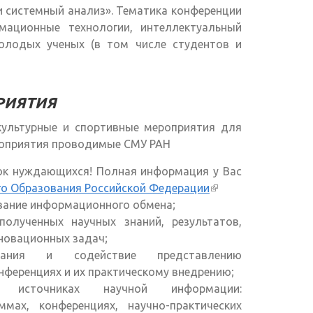
и системный анализ». Тематика конференции
мационные технологии, интеллектуальный
молодых ученых (в том числе студентов и
РИЯТИЯ
ультурные и спортивные мероприятия для
роприятия проводимые СМУ РАН
ок нуждающихся! Полная информация у Вас
го Образования Российской Федерации
(внешняя
вание информационного обмена;
ссылка)
олученных научных знаний, результатов,
нновационных задач;
ания и содействие представлению
нференциях и их практическому внедрению;
 источниках научной информации:
ммах, конференциях, научно-практических