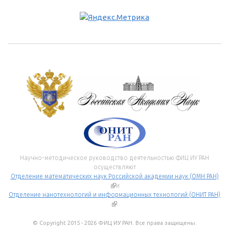
Научно-методическое руководство деятельностью ФИЦ ИУ РАН
осуществляют
Отделение математических наук Российской академии наук (ОМН РАН)
(внешняя ссылка)
и
Отделение нанотехнологий и информационных технологий (ОНИТ РАН)
(внешняя ссылка)
.
© Copyright 2015 - 2026 ФИЦ ИУ РАН. Все права защищены.