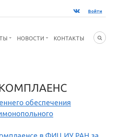
ВК
Войти
ТЫ
НОВОСТИ
КОНТАКТЫ
ФОРМА
ПОИСКА
КОМПЛАЕНС
еннего обеспечения
тимонопольного
омплаенсе в ФИЦ ИУ РАН за