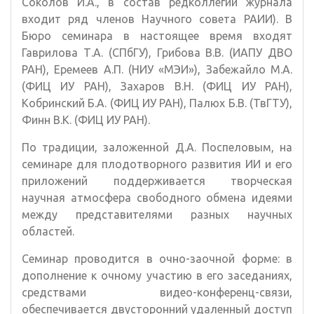
Соколов И.А., в состав редколлегии журнала
входит ряд членов Научного совета РАИИ). В
Бюро семинара в настоящее время входят
Гаврилова Т.А. (СПбГУ), Грибова В.В. (ИАПУ ДВО
РАН), Еремеев А.П. (НИУ «МЭИ»), Забежайло М.А.
(ФИЦ ИУ РАН), Захаров В.Н. (ФИЦ ИУ РАН),
Кобринский Б.А. (ФИЦ ИУ РАН), Палюх Б.В. (ТвГТУ),
Финн В.К. (ФИЦ ИУ РАН).
По традиции, заложенной Д.А. Поспеловым, на
семинаре для плодотворного развития ИИ и его
приложений поддерживается творческая
научная атмосфера свободного обмена идеями
между представителями разных научных
областей.
Семинар проводится в очно-заочной форме: в
дополнение к очному участию в его заседаниях,
средствами видео-конференц-связи,
обеспечивается двусторонний удаленный доступ