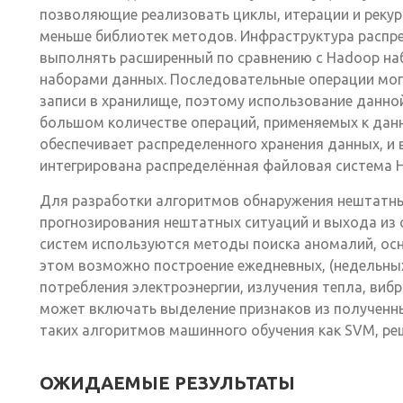
позволяющие реализовать циклы, итерации и рекур
меньше библиотек методов. Инфраструктура распр
выполнять расширенный по сравнению с Hadoop на
наборами данных. Последовательные операции мог
записи в хранилище, поэтому использование данно
большом количестве операций, применяемых к данн
обеспечивает распределенного хранения данных, и 
интегрирована распределённая файловая система 
Для разработки алгоритмов обнаружения нештатны
прогнозирования нештатных ситуаций и выхода из 
систем используются методы поиска аномалий, осн
этом возможно построение ежедневных, (недельных
потребления электроэнергии, излучения тепла, виб
может включать выделение признаков из полученн
таких алгоритмов машинного обучения как SVM, реш
ОЖИДАЕМЫЕ РЕЗУЛЬТАТЫ