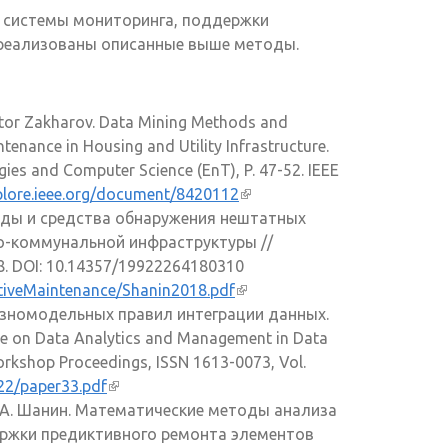
 системы мониторинга, поддержки
 реализованы описанные выше методы.
ictor Zakharov. Data Mining Methods and
tenance in Housing and Utility Infrastructure.
ies and Computer Science (EnT), P. 47-52. IEEE
xplore.ieee.org/document/8420112
(внешняя
Методы и средства обнаружения нештатных
ссылка)
о-коммунальной инфраструктуры //
8. DOI: 10.14357/19922264180310
dictiveMaintenance/Shanin2018.pdf
(внешняя
разномодельных правил интеграции данных.
ссылка)
nce on Data Analytics and Management in Data
kshop Proceedings, ISSN 1613-0073, Vol.
022/paper33.pdf
(внешняя ссылка)
 И. А. Шанин. Математические методы анализа
ержки предиктивного ремонта элементов