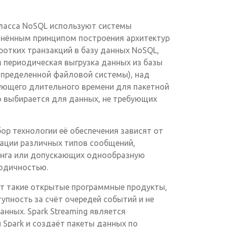
ласса NoSQL используют системы
анённым принципом построения архитектур
ротких транзакций в базу данных NoSQL,
 периодическая выгрузка данных из базы
спределенной файловой системы), над
ующего длительного времени для пакетной
о выбирается для данных, не требующих
р технологии её обеспечения зависят от
ации различных типов сообщений,
инга или допускающих однообразную
иодичностью.
т такие открытые программные продукты,
ступность за счёт очередей событий и не
нных. Spark Streaming является
Spark и создаёт пакеты данных по