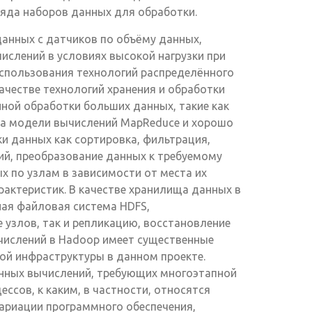
яда наборов данных для обработки.
анных с датчиков по объёму данных,
ислений в условиях высокой нагрузки при
использования технологий распределённого
ачестве технологий хранения и обработки
ной обработки больших данных, такие как
на модели вычислений MapReduce и хорошо
и данных как сортировка, фильтрация,
й, преобразование данных к требуемому
х по узлам в зависимости от места их
рактеристик. В качестве хранилища данных в
ная файловая система HDFS,
 узлов, так и репликацию, восстановление
ычислений в Hadoop имеет существенные
гой инфраструктуры в данном проекте.
нных вычислений, требующих многоэтапной
ссов, к каким, в частности, относятся
ариации программного обеспечения,