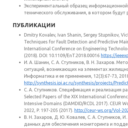
Экспериментальный образец информационной
технического обслуживания, в котором будут
ПУБЛИКАЦИИ
Dmitry Kovalev, Ivan Shanin, Sergey Stupnikov, V
Techniques for Fault Detection and Predictive Main
International Conference on Engineering Technolog
(2018). DOI: 10.1109/EnT.2018.00016
https://ieee
И. А. Шанин, С. А. Ступников, В. Н. Захаров. 
ситуаций, возникающих на элементах жилищн
Информатика и ее применения, 12(3):67-73, 201
http://synthesis.ipi.ac.ru/synthesis/projects/Pre
С. А. Ступников. Спецификация и реализация 
Selected Papers of the XIX International Confere
Intensive Domains (DAMDID/RCDL 2017). CEUR Wor
2022, P. 197-205 (2017).
http://ceur-ws.org/Vol-2
В. Н. Захаров, Д. Ю. Ковалев, С. А. Ступников,
данных для обеспечения мониторинга и подд