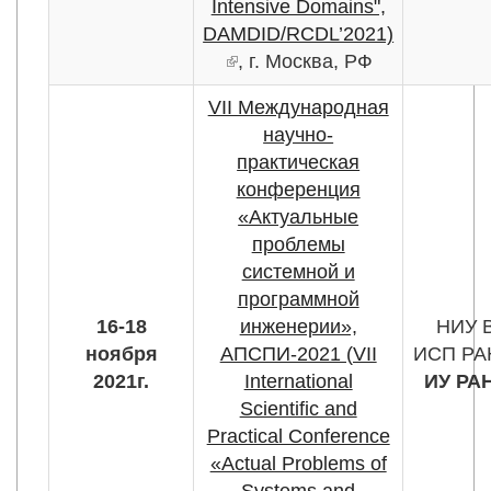
Intensive Domains",
DAMDID/RCDL’2021)
(внешняя ссылка)
, г. Москва, РФ
VII Международная
научно-
практическая
конференция
«Актуальные
проблемы
системной и
программной
16-18
инженерии»,
НИУ 
ноября
АПСПИ-2021 (VII
ИСП РА
2021г.
International
ИУ РА
Scientific and
Practical Conference
«Actual Problems of