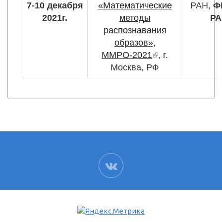
7-10 декабря
«Математические
РАН,
Ф
2021г.
методы
Р
распознавания
образов»,
ММРО-2021
(внешняя
, г.
Москва, РФ
ссылка)
ВК