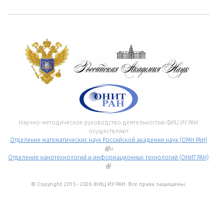
Научно-методическое руководство деятельностью ФИЦ ИУ РАН
осуществляют
Отделение математических наук Российской академии наук (ОМН РАН)
(внешняя ссылка)
и
Отделение нанотехнологий и информационных технологий (ОНИТ РАН)
(внешняя ссылка)
.
© Copyright 2015 - 2026 ФИЦ ИУ РАН. Все права защищены.