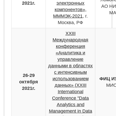
2021г.
электронных
АО НИ
компонентов»,
М
МММЭК-2021
, г.
Москва, РФ
XXIII
Международная
конференция
«Аналитика и
управление
данными в областях
с интенсивным
26-29
использованием
ФИЦ И
октября
данных» (XXIII
МИ
2021г.
International
Conference "Data
Analytics and
Management in Data