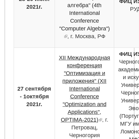
ФИЦ И
алгебра" (4th
2021г.
РУ
International
Conference
"Computer Algebra")
(внешняя ссылка)
, г. Москва, РФ
ФИЦ И
XII Международная
Черног
конференция
академи
"Оптимизация и
и иску
приложения" (XII
Универ
27 сентября
International
Черног
- 1октября
Conference
Универ
2021г.
"Optimization and
Эво
Applications",
(Португ
OPTIMA-2021)
(внешняя
, г.
МГУ им
Петровац,
ссылка)
Ломоно
Черногория