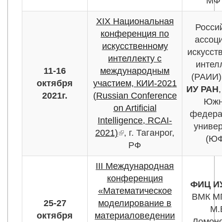
МФ
XIX Национальная
Росси
конференция по
ассоц
искусственному
искусст
интеллекту с
интел
11-16
международным
(РАИИ)
октября
участием, КИИ-2021
ИУ РАН
2021г.
(Russian Conference
Юж
on Artificial
федера
Intelligence, RCAI-
универ
2021)
(внешняя ссылка)
, г. Таганрог,
(ЮФ
РФ
III Международная
конференция
ФИЦ И
«Математическое
ВМК МГ
25-27
моделирование в
М.
октября
материаловедении
Ломоно