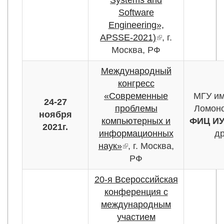
Systems and
Software
Engineering»,
APSSE-2021)
(внешняя
, г.
Москва, РФ
ссылка)
Международный
конгресс
«Современные
МГУ им
24-27
проблемы
Ломоно
ноября
компьютерных и
ФИЦ ИУ
2021г.
информационных
др
наук»
(внешняя ссылка)
, г. Москва,
РФ
20-я Всероссийская
конференция с
международным
участием