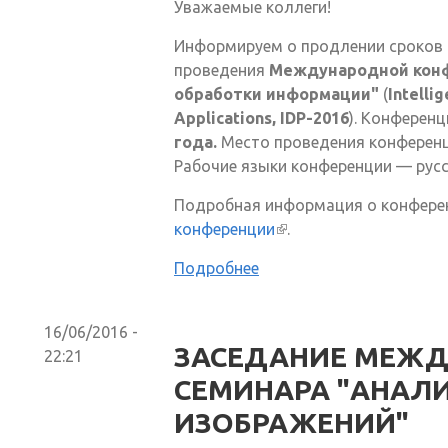
Уважаемые коллеги!
Информируем о продлении сроков 
проведения
Международной кон
обработки информации"
(
Intelli
Applications, IDP-2016
). Конферен
года.
Место проведения конференц
Рабочие языки конференции — русск
Подробная информация о конфере
конференции
(внешняя ссылка)
.
Подробнее
16/06/2016 -
ЗАСЕДАНИЕ МЕЖ
22:21
СЕМИНАРА "АНАЛ
ИЗОБРАЖЕНИЙ"