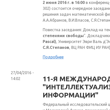
2 июня 2016 г. в 16:00
в конференц-
302) состоится очередное заседан
решения задач математической физ
А.А.Абрамов, В.И.Власов, С.Я.Степан
Повестка заседания: Доклад на тем
степенями свободы
". Докладчик
Pascal)
, Университет Эври Валь д’Э
С.Я.Степанов
, ВЦ РАН ФИЦ ИУ РАН)
Подробнее
27/04/2016 -
11-Я МЕЖДУНАРО
14:02
"ИНТЕЛЛЕКТУАЛИ
ИНФОРМАЦИИ"
Федеральный исследовательский ц