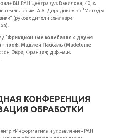
зале ВЦ РАН Центра (ул. Вавилова, 40, к.
ие семинара им. А.А. Дородницына "Методы
ики" (руководители семинара -
ов).
у "
Фрикционные колебания с двумя
и -
проф. Мадлен Паскаль (Madeleine
ссон, Эври, Франция;
д.ф.-м.н.
.
ДНАЯ КОНФЕРЕНЦИЯ
ЗАЦИЯ ОБРАБОТКИ
ентр «Информатика и управление» РАН