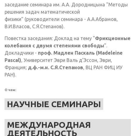
заседание семинара им. А.А. Дородницына "Методы
решения задач математической
физики" (руководители семинара - А.А.Абрамов,
В.И.Власов, С.Я.Степанов).
Повестка заседания: Доклад на тему "
Фрикционные
колебания с двумя степенями свободы
".
Докладчики -
проф. Мадлен Паскаль (Madeleine
Pascal)
, Университет Эври Валь д’Эссон, Эври,
Франция;
д.ф.-м.н. С.Я.Степанов
, ВЦ РАН ФИЦ ИУ
РАН).
О чем:
НАУЧНЫЕ СЕМИНАРЫ
МЕЖДУНАРОДНАЯ
ДЕЯТЕЛЬНОСТЬ