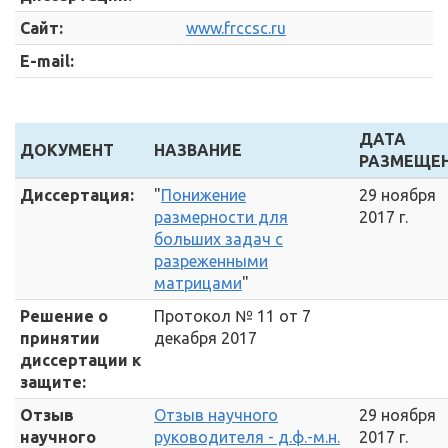
Сайт:
www.frccsc.ru
E-mail:
ДАТА
ДОКУМЕНТ
НАЗВАНИЕ
РАЗМЕЩЕ
Диссертация:
"
Понижение
29 ноября
размерности для
2017 г.
больших задач с
разреженными
матрицами
"
Решение о
Протокол № 11 от 7
принятии
декабря 2017
диссертации к
защите:
Отзыв
Отзыв научного
29 ноября
научного
руководителя - д.ф.-м.н.
2017 г.