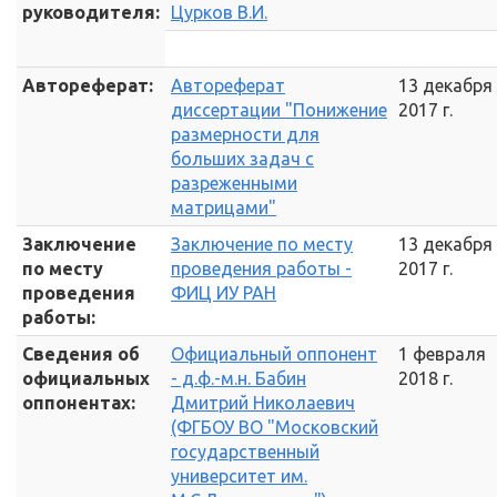
руководителя:
Цурков В.И.
Автореферат:
Автореферат
13 декабря
диссертации "Понижение
2017 г.
размерности для
больших задач с
разреженными
матрицами"
Заключение
Заключение по месту
13 декабря
по месту
проведения работы -
2017 г.
проведения
ФИЦ ИУ РАН
работы:
Сведения об
Официальный оппонент
1 февраля
официальных
- д.ф.-м.н. Бабин
2018 г.
оппонентах:
Дмитрий Николаевич
(ФГБОУ ВО "Московский
государственный
университет им.