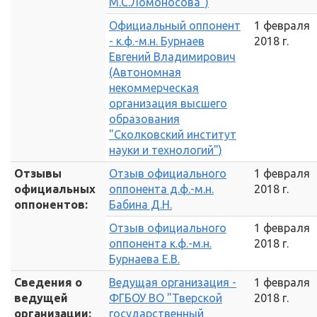
М.С.Ломоносова")
Официальный оппонент
1 февраля
- к.ф.-м.н. Бурнаев
2018 г.
Евгений Владимирович
(Автономная
некоммерческая
организация высшего
образования
"Сколковский институт
науки и технологий")
Отзывы
Отзыв официального
1 февраля
официальных
оппонента д.ф.-м.н.
2018 г.
оппонентов:
Бабина Д.Н.
Отзыв официального
1 февраля
оппонента к.ф.-м.н.
2018 г.
Бурнаева Е.В.
Сведения о
Ведущая организация -
1 февраля
ведущей
ФГБОУ ВО "Тверской
2018 г.
организации:
государственный