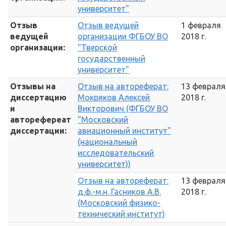
университет"
Отзыв
Отзыв ведущей
1 февраля
ведущей
организации ФГБОУ ВО
2018 г.
организации:
"Тверской
государственный
университет"
Отзывы на
Отзыв на автореферат:
13 февраля
диссертацию
Мокряков Алексей
2018 г.
и
Викторович (ФГБОУ ВО
авторефереат
"Московский
диссертации:
авиационный институт"
(национальный
исследовательский
университет))
Отзыв на автореферат:
13 февраля
д.ф.-м.н. Гасников А.В.
2018 г.
(Московский физико-
технический институт)