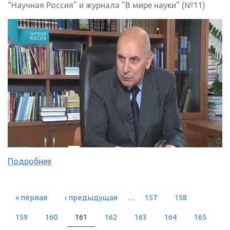
"Научная Россия" и журнала "В мире науки" (№11)
Подробнее
« первая
‹ предыдущая
…
157
158
СТРАНИЦЫ
159
160
161
162
163
164
165