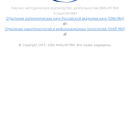
Научно-методическое руководство деятельностью ФИЦ ИУ РАН
осуществляют
Отделение математических наук Российской академии наук (ОМН РАН)
(внешняя ссылка)
и
Отделение нанотехнологий и информационных технологий (ОНИТ РАН)
(внешняя ссылка)
.
© Copyright 2015 - 2026 ФИЦ ИУ РАН. Все права защищены.