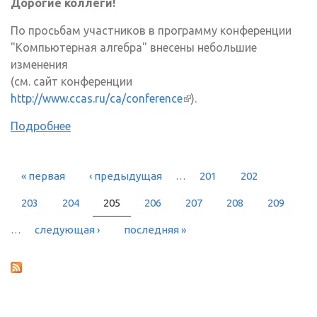
Дорогие коллеги!
По просьбам участников в программу конференции
"Компьютерная алгебра" внесены небольшие
изменения
(см. сайт конференции
http://www.ccas.ru/ca/conference
(внешняя ссылка)
).
Подробнее
« первая
‹ предыдущая
…
201
202
СТРАНИЦЫ
203
204
205
206
207
208
209
…
следующая ›
последняя »