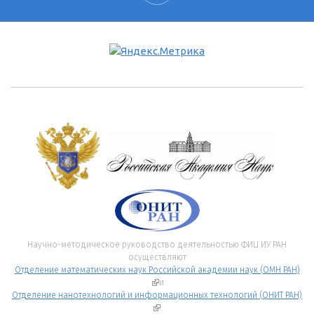
Научно-методическое руководство деятельностью ФИЦ ИУ РАН
осуществляют
Отделение математических наук Российской академии наук (ОМН РАН)
(внешняя ссылка)
и
Отделение нанотехнологий и информационных технологий (ОНИТ РАН)
(внешняя ссылка)
.