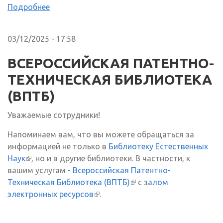
Подробнее
03/12/2025 - 17:58
ВСЕРОССИЙСКАЯ ПАТЕНТНО-
ТЕХНИЧЕСКАЯ БИБЛИОТЕКА
(ВПТБ)
Уважаемые сотрудники!
Напоминаем вам, что вы можете обращаться за
информацией не только в
Библиотеку Естественных
Наук
(внешняя ссылка)
, но и в другие библиотеки. В частности, к
вашим услугам -
Всероссийская Патентно-
Техническая Библиотека (ВПТБ)
(внешняя ссылка)
с з
алом
электронных ресурсов
(внешняя ссылка)
.