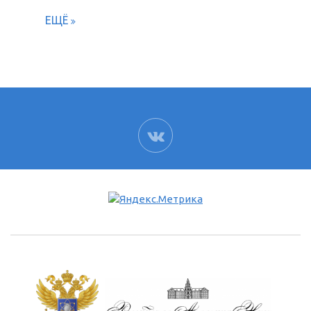
ЕЩЁ
ВК