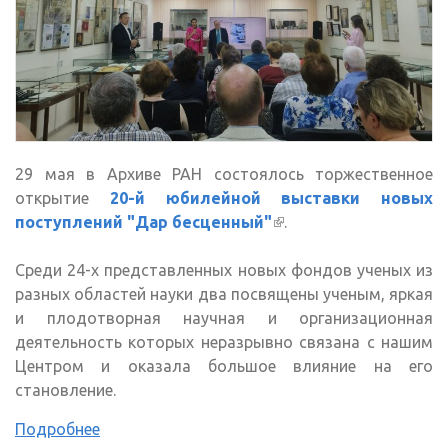
29 мая в Архиве РАН состоялось торжественное
открытие
20-й юбилейной выставки новых
поступлений "Дар бесценный"
(внешняя ссылка)
.
Среди 24-х представленных новых фондов ученых из
разных областей науки два посвящены ученым, яркая
и плодотворная научная и организационная
деятельность которых неразрывно связана с нашим
Центром и оказала большое влияние на его
становление.
Подробнее