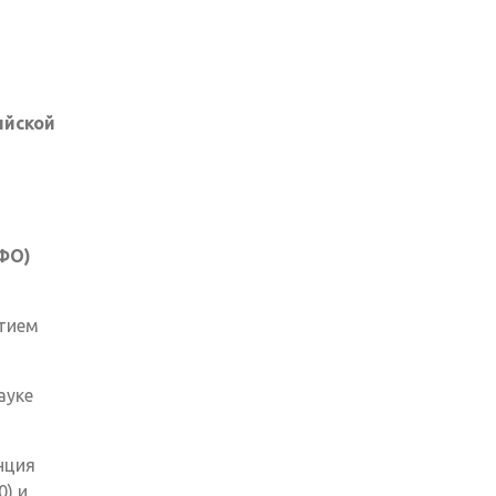
ийской
РФО)
тием
ауке
нция
) и