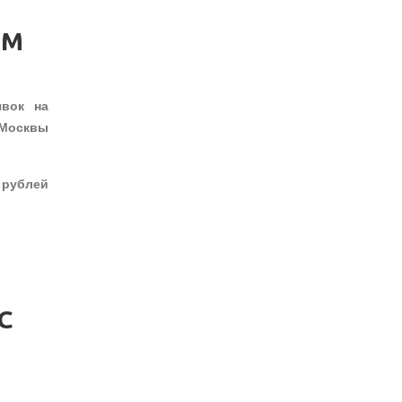
ЫМ
явок на
Москвы
 рублей
С