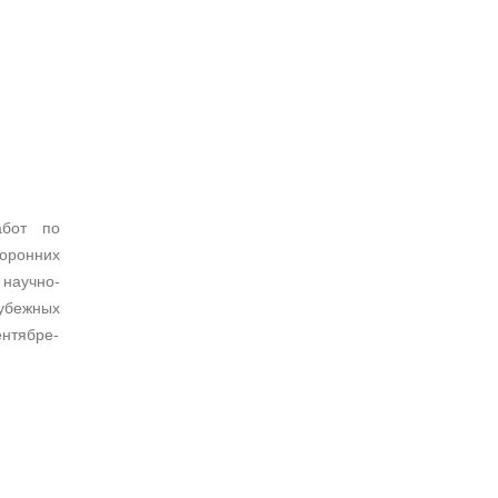
абот по
оронних
научно-
убежных
нтябре-