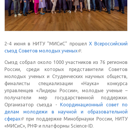
2-4 июня в НИТУ "МИСиС" прошел
Х Всероссийский
съезд Советов молодых ученых
(внешняя ссылка)
.
Съезд собрал около 1000 участников из 76 регионов
России, среди которых представители Советов
молодых ученых и Студенческих научных обществ,
финалисты специализации «Наука» конкурса
управленцев «Лидеры России», молодые ученые –
получатели мер государственной поддержки.
Организатор съезда -
Координационный совет по
делам молодежи в научной и образовательной
сферах
(внешняя ссылка)
при поддержке Минобрнауки России, НИТУ
«МИСиС», РНФ и платформы Science-ID.