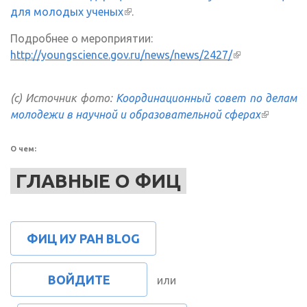
для молодых ученых
(внешняя ссылка)
.
Подробнее о мероприятии:
http://youngscience.gov.ru/news/news/2427/
(внешняя
ссылка)
(с) Источник фото:
Координационный совет по делам
молодежи в научной и образовательной сферах
(внешня
ссылка)
О чем:
ГЛАВНЫЕ О ФИЦ
ФИЦ ИУ РАН BLOG
ВОЙДИТЕ
или