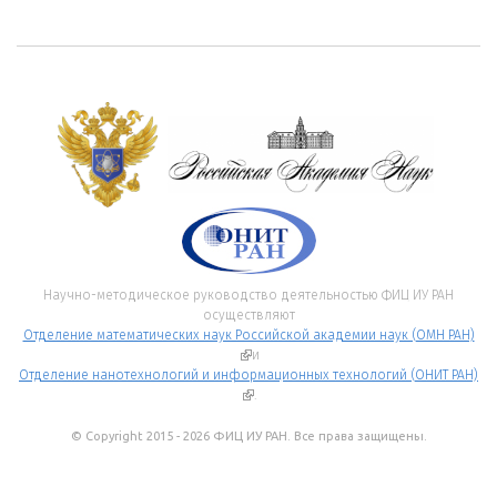
Научно-методическое руководство деятельностью ФИЦ ИУ РАН
осуществляют
Отделение математических наук Российской академии наук (ОМН РАН)
(внешняя ссылка)
и
Отделение нанотехнологий и информационных технологий (ОНИТ РАН)
(внешняя ссылка)
.
© Copyright 2015 - 2026 ФИЦ ИУ РАН. Все права защищены.