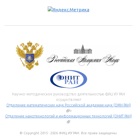
Научно-методическое руководство деятельностью ФИЦ ИУ РАН
осуществляют
Отделение математических наук Российской академии наук (ОМН РАН)
(внешняя ссылка)
и
Отделение нанотехнологий и информационных технологий (ОНИТ РАН)
(внешняя ссылка)
.
© Copyright 2015 - 2026 ФИЦ ИУ РАН. Все права защищены.