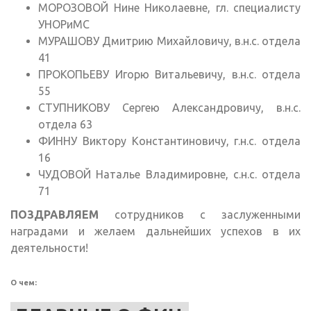
МОРОЗОВОЙ Нине Николаевне, гл. специалисту
УНОРиМС
МУРАШОВУ Дмитрию Михайловичу, в.н.с. отдела
41
ПРОКОПЬЕВУ Игорю Витальевичу, в.н.с. отдела
55
СТУПНИКОВУ Сергею Александровичу, в.н.с.
отдела 63
ФИННУ Виктору Константиновичу, г.н.с. отдела
16
ЧУДОВОЙ Наталье Владимировне, с.н.с. отдела
71
ПОЗДРАВЛЯЕМ
сотрудников с заслуженными
наградами и желаем дальнейших успехов в их
деятельности!
О чем: