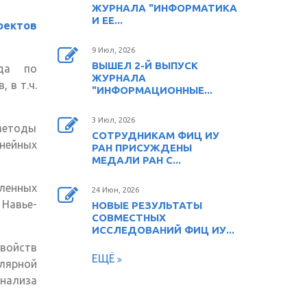
ЖУРНАЛА "ИНФОРМАТИКА
И ЕЕ...
оектов
яя
9 Июл, 2026
ВЫШЕЛ 2-Й ВЫПУСК
нда по
ЖУРНАЛА
 в т.ч.
"ИНФОРМАЦИОННЫЕ...
3 Июл, 2026
методы
СОТРУДНИКАМ ФИЦ ИУ
ейных
РАН ПРИСУЖДЕНЫ
МЕДАЛИ РАН С...
ленных
24 Июн, 2026
 Навье-
НОВЫЕ РЕЗУЛЬТАТЫ
СОВМЕСТНЫХ
ИССЛЕДОВАНИЙ ФИЦ ИУ...
войств
ЕЩЁ
лярной
нализа