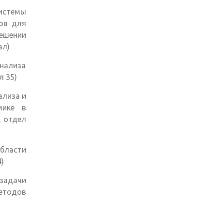
стемы
тов для
решении
ал)
нализа
л 35)
ализа и
мике в
, отдел
бласти
)
задачи
методов