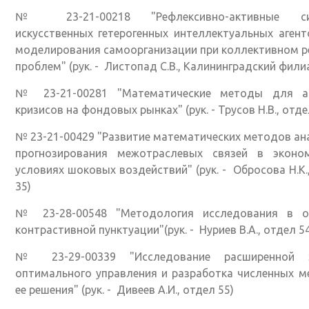
№ 23-21-00218 "Рефлексивно-активные си
искусственных гетерогенных интеллектуальных аген
моделирования самоорганизации при коллективном 
проблем" (рук. - Листопад С.В., Калининградский фили
№ 23-21-00281 "Математические методы для а
кризисов на фондовых рынках" (рук. - Трусов Н.В., отде
№ 23-21-00429 "Развитие математических методов ан
прогнозирования межотраслевых связей в эконо
условиях шоковых воздействий" (рук. - Обросова Н.К.
35)
№ 23-28-00548 "Методология исследования в о
контрастивной пунктуации"(рук. - Нуриев В.А., отдел 54
№ 23-29-00339 "Исследование расширенной 
оптимального управления и разработка численных 
ее решения" (рук. - Дивеев А.И., отдел 55)