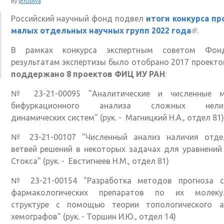
By
ytrusova
Российский научный фонд подвел
итоги конкурса пр
малых отдельных научных групп 2022 года
(внешн
.
ссылка)
В рамках конкурса экспертным советом Фо
результатам экспертизы было отобрано 2017 проектов,
поддержано 8 проектов ФИЦ ИУ РАН
:
№ 23-21-00095 "Аналитические и численные 
бифуркационного анализа сложных нелин
динамических систем" (рук. - Магницкий Н.А., отдел 81)
№ 23-21-00107 "Численный анализ наличия отде
ветвей решений в некоторых задачах для уравнений
Стокса" (рук. - Евстигнеев Н.М., отдел 81)
№ 23-21-00154 "Разработка методов прогноза с
фармакологических препаратов по их молеку
структуре с помощью теории топологического а
хемографов" (рук. - Торшин И.Ю., отдел 14)