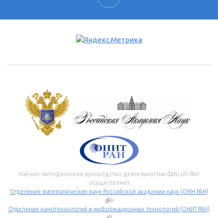
Научно-методическое руководство деятельностью ФИЦ ИУ РАН
осуществляют
Отделение математических наук Российской академии наук (ОМН РАН)
(внешняя ссылка)
и
Отделение нанотехнологий и информационных технологий (ОНИТ РАН)
(внешняя ссылка)
.