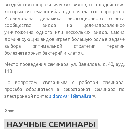
воздействию паразитических видов, от воздействия
которых система погибала до начала этого процесса.
Исследована динамика эволюционного ответа
сообщества видов на целенаправленное
уничтожение одного или нескольких видов. Смена
доминирующих видов играет большую роль в задаче
выбора оптимальной стратегии терапии
болезнетворных бактерий и клеток.
Место проведения семинара: ул. Вавилова, д. 40, ауд.
113
По вопросам, связанным с работой семинара,
просьба обращаться в секретариат семинара по
электронной почте:
sidorova11@mail.ru
(ссылка для
.
отправки
email)
О чем:
НАУЧНЫЕ СЕМИНАРЫ