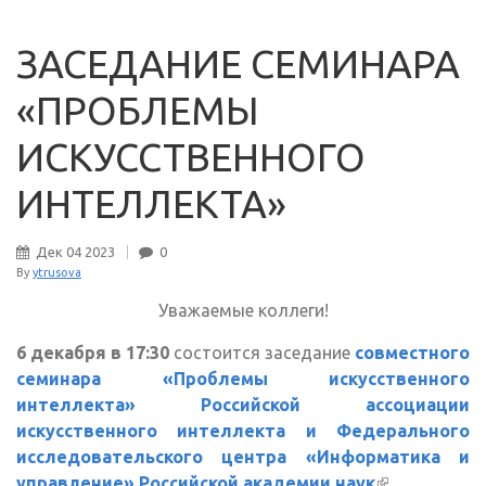
ЗАСЕДАНИЕ СЕМИНАРА
«ПРОБЛЕМЫ
ИСКУССТВЕННОГО
ИНТЕЛЛЕКТА»
Дек
04
2023
0
By
ytrusova
Уважаемые коллеги!
6 декабря в 17:30
состоится заседание
совместного
семинара «Проблемы искусственного
интеллекта» Российской ассоциации
искусственного интеллекта и Федерального
исследовательского центра «Информатика и
управление» Российской академии наук
(внешняя
.