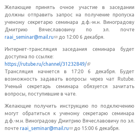
Желающие принять очное участие в заседании
должны отправить запрос на получение пропуска
ученому секретарю семинара д.ф.-м.н. Виноградову
Дмитрию Вячеславовичу по эл. почте
raai_seminar@mail.ru
(ссылка для отправки email)
до 12:00 6 декабря.
Интернет-трансляция заседания семинара будет
доступна по ссылке:
https://rutube.ru/channel/31232849/
(внешняя ссылка)
Трансляция начнется в 17:20 6 декабря. Будет
возможность задавать вопросы через чат Rutube.
Ученый секретарь семинара обязуется зачитать
вопросы, поступившие в чате.
Желающие получить инструкцию по подключению
могут обратиться к ученому секретарю семинара
д.ф.-м.н. Виноградову Дмитрию Вячеславовичу по эл.
почте
raai_seminar@mail.ru
(ссылка для отправки
до 15:00 6 декабря.
email)