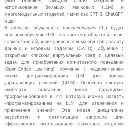
(NLP) главным трендом стало создание и
использование больших языковых (LLM) и
многомодальных моделей, таких как GPT-3, ChatGPT
и др.
В
области обучения с подкреплением
(RL) будут
описаны обучение LLM с человеком в обратной связи,
совместное обучение универсальных агентов анализу
данных и игровым задачам (GATO), обучение с
открытым списком виртуальных сред и целевых
задач для приобретения когнитивного поведения
(Open-Ended Learning), обучение с подкреплением
путем программирования LLM для поиска
управляющих решений (GITM). Особенно следует
выделить появление новой парадигмы
программирования в ИИ, которую можно назвать
«программированием на LLM для извлечения и
применения знаний». Эта новая дисциплина
разработки и оптимизации запросов для
эффективного использования языковых моделей