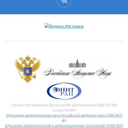
ВК
Научно-методическое руководство деятельностью ФИЦ ИУ РАН
осуществляют
Отделение математических наук Российской академии наук (ОМН РАН)
(внешняя ссылка)
и
Отделение нанотехнологий и информационных технологий (ОНИТ РАН)