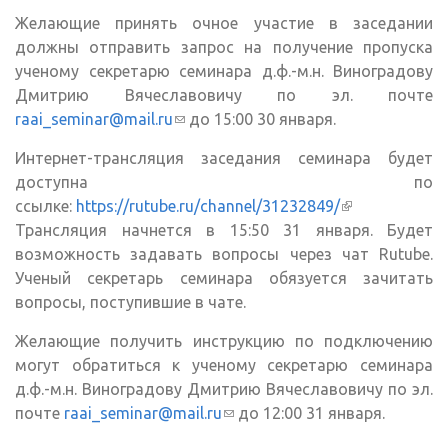
Желающие принять очное участие в заседании
должны отправить запрос на получение пропуска
ученому секретарю семинара д.ф.-м.н. Виноградову
Дмитрию Вячеславовичу по эл. почте
raai_seminar@mail.ru
(ссылка для отправки email)
до 15:00 30 января.
Интернет-трансляция заседания семинара будет
доступна по
ссылке:
https://rutube.ru/channel/31232849/
(внешняя
Трансляция начнется в 15:50 31 января. Будет
ссылка)
возможность задавать вопросы через чат Rutube.
Ученый секретарь семинара обязуется зачитать
вопросы, поступившие в чате.
Желающие получить инструкцию по подключению
могут обратиться к ученому секретарю семинара
д.ф.-м.н. Виноградову Дмитрию Вячеславовичу по эл.
почте
raai_seminar@mail.ru
(ссылка для отправки
до 12:00 31 января.
email)