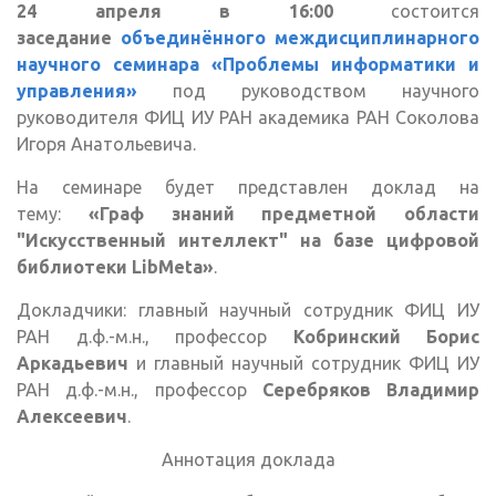
24 апреля в 16:00
состоится
заседание
объединённого междисциплинарного
научного семинара «Проблемы информатики и
управления»
под руководством научного
руководителя ФИЦ ИУ РАН академика РАН Соколова
Игоря Анатольевича.
На семинаре будет представлен доклад на
тему:
«Граф знаний предметной области
"Искусственный интеллект" на базе цифровой
библиотеки LibMeta»
.
Докладчики: главный научный сотрудник ФИЦ ИУ
РАН д.ф.-м.н., профессор
Кобринский Борис
Аркадьевич
и главный научный сотрудник ФИЦ ИУ
РАН д.ф.-м.н., профессор
Серебряков Владимир
Алексеевич
.
Аннотация доклада