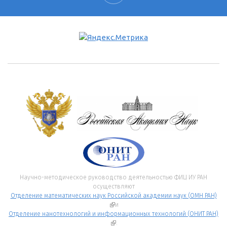
Научно-методическое руководство деятельностью ФИЦ ИУ РАН
осуществляют
Отделение математических наук Российской академии наук (ОМН РАН)
(внешняя ссылка)
и
Отделение нанотехнологий и информационных технологий (ОНИТ РАН)
(внешняя ссылка)
.