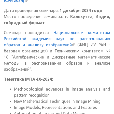
ICPR 2024)
(внешняя ссылка)
.
Дата проведения семинара:
1 декабря 2024 года
Место проведения семинара:
г. Калькутта, Индия,
гибридный формат
Семинар проводится
Национальным комитетом
Российской академии наук по распознаванию
образов и анализу изображений
(внешняя ссылка)
(ФИЦ ИУ РАН -
базовая организация) и Техническим комитетом №
16 “Алгебраические и дискретные математические
методы в распознавании образов и анализе
изображений”.
Тематика IMTA-IX-2024:
Methodological advances in image analysis and
pattern recognition
New Mathematical Techniques in Image Mining
Image Models, Representations and Features
Automation of Image and Data Mining