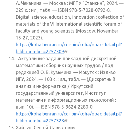
А. Чеканина. — Москва : МГТУ "Станкин", 2024. —
229 с. : ил., табл. — ISBN 978-5-7028-0792-8.
Digital: science, education, innovation : collection of
materials of the VI International scientific forum of
faculty and young scientists (Moscow, November
15-27, 2023).
https://koha.benran.ru/cgi-bin/koha/opac-detail.pl?
biblionumber=2257309
(внешняя ссылка)
Актуальные задачи прикладной дискретной
математики : сборник научных трудов / под
редакцией О. В. Кузьмина. — Иркутск : Изд-во
ИГУ, 2024. — 103 с. : ил., табл. — (Дискретный
анализ и информатика / Иркутский
государственный университет, Институт
математики и информационных технологий ;
вып. 10). — ISBN 978-5-9624-2280-0.
https://koha.benran.ru/cgi-bin/koha/opac-detail.pl?
biblionumber=2257328
(внешняя ссылка)
Хайтун, Сергей Давыдович.