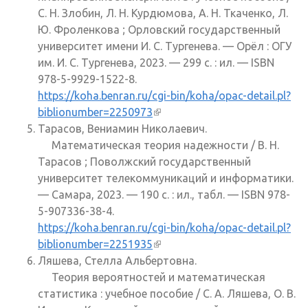
С. Н. Злобин, Л. Н. Курдюмова, А. Н. Ткаченко, Л.
Ю. Фроленкова ; Орловский государственный
университет имени И. С. Тургенева. — Орёл : ОГУ
им. И. С. Тургенева, 2023. — 299 с. : ил. — ISBN
978-5-9929-1522-8.
https://koha.benran.ru/cgi-bin/koha/opac-detail.pl?
biblionumber=2250973
(внешняя ссылка)
Тарасов, Вениамин Николаевич.
Математическая теория надежности / В. Н.
Тарасов ; Поволжский государственный
университет телекоммуникаций и информатики.
— Самара, 2023. — 190 с. : ил., табл. — ISBN 978-
5-907336-38-4.
https://koha.benran.ru/cgi-bin/koha/opac-detail.pl?
biblionumber=2251935
(внешняя ссылка)
Ляшева, Стелла Альбертовна.
Теория вероятностей и математическая
статистика : учебное пособие / С. А. Ляшева, О. В.