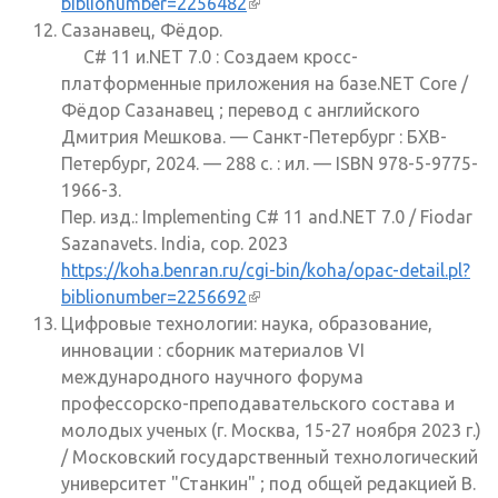
biblionumber=2256482
(внешняя ссылка)
Сазанавец, Фёдор.
C# 11 и.NET 7.0 : Создаем кросс-
платформенные приложения на базе.NET Core /
Фёдор Сазанавец ; перевод с английского
Дмитрия Мешкова. — Санкт-Петербург : БХВ-
Петербург, 2024. — 288 с. : ил. — ISBN 978-5-9775-
1966-3.
Пер. изд.: Implementing C# 11 and.NET 7.0 / Fiodar
Sazanavets. India, cop. 2023
https://koha.benran.ru/cgi-bin/koha/opac-detail.pl?
biblionumber=2256692
(внешняя ссылка)
Цифровые технологии: наука, образование,
инновации : сборник материалов VI
международного научного форума
профессорско-преподавательского состава и
молодых ученых (г. Москва, 15-27 ноября 2023 г.)
/ Московский государственный технологический
университет "Станкин" ; под общей редакцией В.