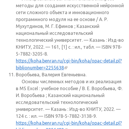
методы для создания искусственной нейронной
сети сложного объекта и инновационного
программного модуля на ее основе / А. Р.
Мухутдинов, М. Г. Ефимов ; Казанский
национальный исследовательский
технологический университет. — Казань : Изд-во
КНИТУ, 2022. — 161, [1] с. : ил., табл. — ISBN 978-
5-7882-3205-8.
https://koha.benran.ru/cgi-bin/koha/opac-detail.pl?
biblionumber=2255638
(внешняя ссылка)
Воробьева, Валерия Евгеньевна.
Основы численных методов и их реализация
в MS Excel : учебное пособие / В. Е. Воробьева, Ф.
И. Воробьева ; Казанский национальный
исследовательский технологический
университет. — Казань : Изд-во КНИТУ, 2022. —
124 с. : ил. — ISBN 978-5-7882-3138-9.
https://koha.benran.ru/cgi-bin/koha/opac-detail.pl?