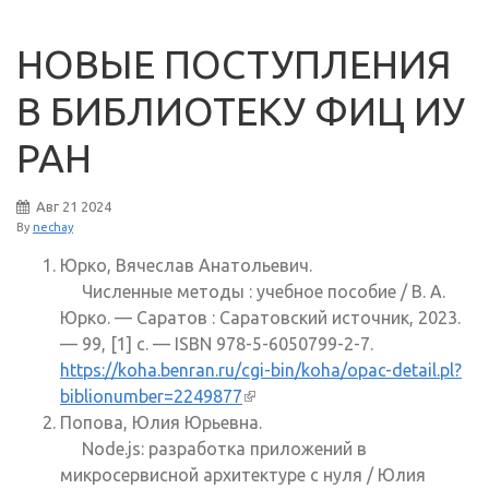
НОВЫЕ ПОСТУПЛЕНИЯ
В БИБЛИОТЕКУ ФИЦ ИУ
РАН
Авг
21
2024
By
nechay
Юрко, Вячеслав Анатольевич.
Численные методы : учебное пособие / В. А.
Юрко. — Саратов : Саратовский источник, 2023.
— 99, [1] с. — ISBN 978-5-6050799-2-7.
https://koha.benran.ru/cgi-bin/koha/opac-detail.pl?
biblionumber=2249877
(внешняя ссылка)
Попова, Юлия Юрьевна.
Node.js: разработка приложений в
микросервисной архитектуре с нуля / Юлия