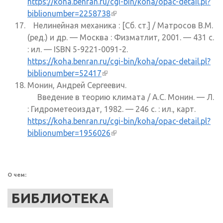
https://koha.benran.ru/cgi-bin/koha/opac-detail.pl?
biblionumber=2258738
(внешняя ссылка)
Нелинейная механика : [Сб. ст.] / Матросов В.М.
(ред.) и др. — Москва : Физматлит, 2001. — 431 с.
: ил. — ISBN 5-9221-0091-2.
https://koha.benran.ru/cgi-bin/koha/opac-detail.pl?
biblionumber=52417
(внешняя ссылка)
Монин, Андрей Сергеевич.
Введение в теорию климата / А.С. Монин. — Л.
: Гидрометеоиздат, 1982. — 246 с. : ил., карт.
https://koha.benran.ru/cgi-bin/koha/opac-detail.pl?
biblionumber=1956026
(внешняя ссылка)
О чем:
БИБЛИОТЕКА