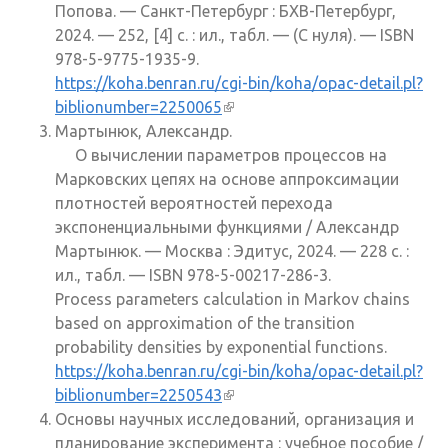
Попова. — Санкт-Петербург : БХВ-Петербург,
2024. — 252, [4] с. : ил., табл. — (С нуля). — ISBN
978-5-9775-1935-9.
https://koha.benran.ru/cgi-bin/koha/opac-detail.pl?
biblionumber=2250065
(внешняя ссылка)
Мартынюк, Александр.
О вычислении параметров процессов на
Марковских цепях на основе аппроксимации
плотностей вероятностей перехода
экспоненциальными функциями / Александр
Мартынюк. — Москва : Эдитус, 2024. — 228 с. :
ил., табл. — ISBN 978-5-00217-286-3.
Process parameters calculation in Markov chains
based on approximation of the transition
probability densities by exponential functions.
https://koha.benran.ru/cgi-bin/koha/opac-detail.pl?
biblionumber=2250543
(внешняя ссылка)
Основы научных исследований, организация и
планирование эксперимента : учебное пособие /