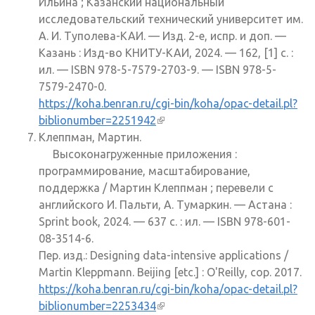
Ильина ; Казанский национальный
исследовательский технический университет им.
А. И. Туполева-КАИ. — Изд. 2-е, испр. и доп. —
Казань : Изд-во КНИТУ-КАИ, 2024. — 162, [1] с. :
ил. — ISBN 978-5-7579-2703-9. — ISBN 978-5-
7579-2470-0.
https://koha.benran.ru/cgi-bin/koha/opac-detail.pl?
biblionumber=2251942
(внешняя ссылка)
Клеппман, Мартин.
Высоконагруженные приложения :
программирование, масштабирование,
поддержка / Мартин Клеппман ; перевели с
английского И. Пальти, А. Тумаркин. — Астана :
Sprint book, 2024. — 637 c. : ил. — ISBN 978-601-
08-3514-6.
Пер. изд.: Designing data-intensive applications /
Martin Kleppmann. Beijing [etc.] : O'Reilly, cop. 2017.
https://koha.benran.ru/cgi-bin/koha/opac-detail.pl?
biblionumber=2253434
(внешняя ссылка)