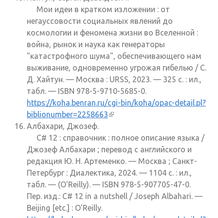
Мои идеи в кратком изложении : от
негауссовости социальных явлений до
космологии и феномена жизни во Вселенной :
война, рынок и наука как генераторы
"катастрофного шума", обеспечивающего нам
выживание, одновременно угрожая гибелью / С.
Д. Хайтун. — Москва : URSS, 2023. — 325 с. : ил.,
табл. — ISBN 978-5-9710-5685-0.
https://koha.benran.ru/cgi-bin/koha/opac-detail.pl?
biblionumber=2258663
(внешняя ссылка)
Албахари, Джозеф.
C# 12 : справочник : полное описание языка /
Джозеф Албахари ; перевод с английского и
редакция Ю. Н. Артеменко. — Москва ; Санкт-
Петербург : Диалектика, 2024. — 1104 с. : ил.,
табл. — (O'Reilly). — ISBN 978-5-907705-47-0.
Пер. изд.: C# 12 in a nutshell / Joseph Albahari. —
Beijing [etc.] : O'Reilly.