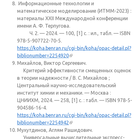
Информационные технологии и
математическое моделирование (ИТММ-2023) :
материалы XXII Международной конференции
имени А. Ф. Терпугова.
Ч. 2. — 2024. — 100, [1] с. : ил., табл. — ISBN
978-5-907722-70-5.
https://koha.benran.ru/cgi-bin/koha/opac-detail.pl?
biblionumber=2254920
(внешняя ссылка)
Михайлов, Виктор Сергеевич.
Критерий эффективности смещенных оценок
в теории надежности / В. С. Михайлов ;
Центральный научно-исследовательский
институт химии и механики. — Москва :
ЦНИИХМ, 2024. — 258, [1] с. : табл. — ISBN 978-5-
904586-16-4.
https://koha.benran.ru/cgi-bin/koha/opac-detail.pl?
biblionumber=2254942
(внешняя ссылка)
Мухутдинов, Аглям Рашидович.
Универсальные вычислительные экспресс-