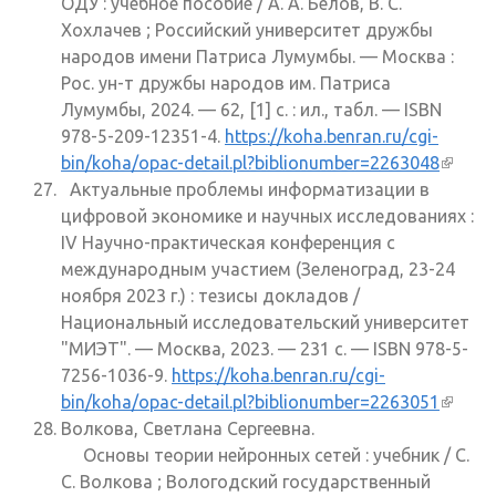
ОДУ : учебное пособие / А. А. Белов, В. С.
Хохлачев ; Российский университет дружбы
народов имени Патриса Лумумбы. — Москва :
Рос. ун-т дружбы народов им. Патриса
Лумумбы, 2024. — 62, [1] с. : ил., табл. — ISBN
978-5-209-12351-4.
https://koha.benran.ru/cgi-
bin/koha/opac-detail.pl?biblionumber=2263048
(внеш
Актуальные проблемы информатизации в
ссылк
цифровой экономике и научных исследованиях :
IV Научно-практическая конференция с
международным участием (Зеленоград, 23-24
ноября 2023 г.) : тезисы докладов /
Национальный исследовательский университет
"МИЭТ". — Москва, 2023. — 231 с. — ISBN 978-5-
7256-1036-9.
https://koha.benran.ru/cgi-
bin/koha/opac-detail.pl?biblionumber=2263051
(внеш
Волкова, Светлана Сергеевна.
ссылк
Основы теории нейронных сетей : учебник / С.
С. Волкова ; Вологодский государственный