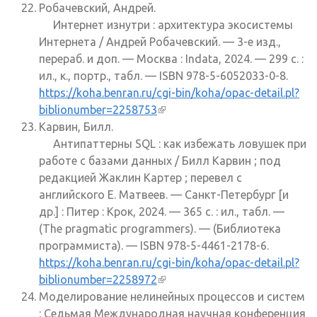
Робачевский, Андрей.
Интернет изнутри : архитектура экосистемы
Интернета / Андрей Робачевский. — 3-е изд.,
перераб. и доп. — Москва : Indata, 2024. — 299 с. :
ил., к., портр., табл. — ISBN 978-5-6052033-0-8.
https://koha.benran.ru/cgi-bin/koha/opac-detail.pl?
biblionumber=2258753
(внешняя ссылка)
Карвин, Билл.
Антипаттерны SQL : как избежать ловушек при
работе с базами данных / Билл Карвин ; под
редакцией Жаклин Картер ; перевел с
английского Е. Матвеев. — Санкт-Петербург [и
др.] : Питер : Крок, 2024. — 365 с. : ил., табл. —
(The pragmatic programmers). — (Библиотека
программиста). — ISBN 978-5-4461-2178-6.
https://koha.benran.ru/cgi-bin/koha/opac-detail.pl?
biblionumber=2258972
(внешняя ссылка)
Моделирование нелинейных процессов и систем
: Седьмая Международная научная конференция