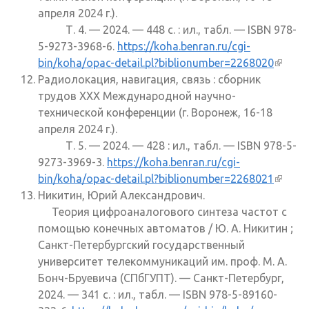
апреля 2024 г.).
Т. 4. — 2024. — 448 с. : ил., табл. — ISBN 978-
5-9273-3968-6.
https://koha.benran.ru/cgi-
bin/koha/opac-detail.pl?biblionumber=2268020
(внеш
Радиолокация, навигация, связь : сборник
ссылк
трудов XXX Международной научно-
технической конференции (г. Воронеж, 16-18
апреля 2024 г.).
Т. 5. — 2024. — 428 : ил., табл. — ISBN 978-5-
9273-3969-3.
https://koha.benran.ru/cgi-
bin/koha/opac-detail.pl?biblionumber=2268021
(внеш
Никитин, Юрий Александрович.
ссылк
Теория цифроаналогового синтеза частот с
помощью конечных автоматов / Ю. А. Никитин ;
Санкт-Петербургский государственный
университет телекоммуникаций им. проф. М. А.
Бонч-Бруевича (СПбГУПТ). — Санкт-Петербург,
2024. — 341 с. : ил., табл. — ISBN 978-5-89160-