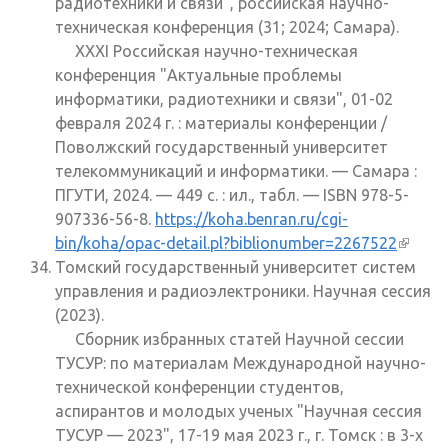
радиотехники и связи", российская научно-
техническая конференция (31; 2024; Самара).
XXXI Российская научно-техническая
конференция "Актуальные проблемы
информатики, радиотехники и связи", 01-02
февраля 2024 г. : материалы конференции /
Поволжский государственный университет
телекоммуникаций и информатики. — Самара :
ПГУТИ, 2024. — 449 с. : ил., табл. — ISBN 978-5-
907336-56-8.
https://koha.benran.ru/cgi-
bin/koha/opac-detail.pl?biblionumber=2267522
(внеш
Томский государственный университет систем
ссылк
управления и радиоэлектроники. Научная сессия
(2023).
Сборник избранных статей Научной сессии
ТУСУР: по материалам Международной научно-
технической конференции студентов,
аспирантов и молодых ученых "Научная сессия
ТУСУР — 2023", 17-19 мая 2023 г., г. Томск : в 3-х