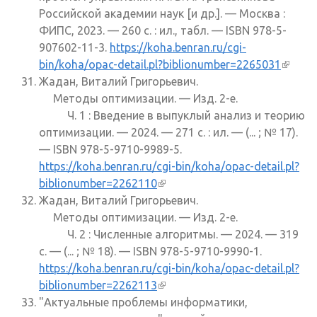
Российской академии наук [и др.]. — Москва :
ФИПС, 2023. — 260 с. : ил., табл. — ISBN 978-5-
907602-11-3.
https://koha.benran.ru/cgi-
bin/koha/opac-detail.pl?biblionumber=2265031
(внеш
Жадан, Виталий Григорьевич.
ссылк
Методы оптимизации. — Изд. 2-е.
Ч. 1 : Введение в выпуклый анализ и теорию
оптимизации. — 2024. — 271 с. : ил. — (... ; № 17).
— ISBN 978-5-9710-9989-5.
https://koha.benran.ru/cgi-bin/koha/opac-detail.pl?
biblionumber=2262110
(внешняя ссылка)
Жадан, Виталий Григорьевич.
Методы оптимизации. — Изд. 2-е.
Ч. 2 : Численные алгоритмы. — 2024. — 319
с. — (... ; № 18). — ISBN 978-5-9710-9990-1.
https://koha.benran.ru/cgi-bin/koha/opac-detail.pl?
biblionumber=2262113
(внешняя ссылка)
"Актуальные проблемы информатики,