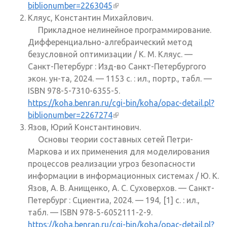
biblionumber=2263045
(внешняя ссылка)
Кляус, Константин Михайлович.
Прикладное нелинейное программирование.
Дифференциально-алгебраический метод
безусловной оптимизации / К. М. Кляус. —
Санкт-Петербург : Изд-во Санкт-Петербургого
экон. ун-та, 2024. — 1153 с. : ил., портр., табл. —
ISBN 978-5-7310-6355-5.
https://koha.benran.ru/cgi-bin/koha/opac-detail.pl?
biblionumber=2267274
(внешняя ссылка)
Язов, Юрий Константинович.
Основы теории составных сетей Петри-
Маркова и их применения для моделирования
процессов реализации угроз безопасности
информации в информационных системах / Ю. К.
Язов, А. В. Анищенко, А. С. Суховерхов. — Санкт-
Петербург : Сциентиа, 2024. — 194, [1] с. : ил.,
табл. — ISBN 978-5-6052111-2-9.
https://koha.benran.ru/cgi-bin/koha/opac-detail.pl?