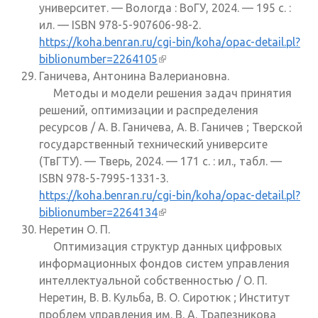
университет. — Вологда : ВоГУ, 2024. — 195 с. :
ил. — ISBN 978-5-907606-98-2.
https://koha.benran.ru/cgi-bin/koha/opac-detail.pl?
biblionumber=2264105
(внешняя ссылка)
Ганичева, Антонина Валериановна.
Методы и модели решения задач принятия
решений, оптимизации и распределения
ресурсов / А. В. Ганичева, А. В. Ганичев ; Тверской
государственный технический университе
(ТвГТУ). — Тверь, 2024. — 171 с. : ил., табл. —
ISBN 978-5-7995-1331-3.
https://koha.benran.ru/cgi-bin/koha/opac-detail.pl?
biblionumber=2264134
(внешняя ссылка)
Неретин О. П.
Оптимизация структур данных цифровых
информационных фондов систем управления
интеллектуальной собственностью / О. П.
Неретин, В. В. Кульба, В. О. Сиротюк ; Институт
проблем управления им. В. А. Трапезникова