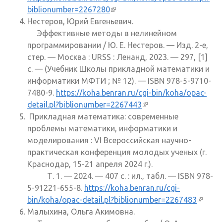
biblionumber=2267280
(внешняя ссылка)
Нестеров, Юрий Евгеньевич.
Эффективные методы в нелинейном
программировании / Ю. Е. Нестеров. — Изд. 2-е,
стер. — Москва : URSS : Ленанд, 2023. — 297, [1]
с. — (Учебник Школы прикладной математики и
информатики МФТИ ; № 12). — ISBN 978-5-9710-
7480-9.
https://koha.benran.ru/cgi-bin/koha/opac-
detail.pl?biblionumber=2267443
(внешняя ссылка)
Прикладная математика: современные
проблемы математики, информатики и
моделирования : VI Всероссийская научно-
практическая конференция молодых ученых (г.
Краснодар, 15-21 апреля 2024 г.).
Т. 1. — 2024. — 407 с. : ил., табл. — ISBN 978-
5-91221-655-8.
https://koha.benran.ru/cgi-
bin/koha/opac-detail.pl?biblionumber=2267483
(внеш
Малыхина, Ольга Акимовна.
ссылк