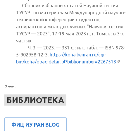
Сборник избранных статей Научной сессии
ТУСУР : по материалам Международной научно-
технической конференции студентов,
аспирантов и молодых ученых "Научная сессия
ТУСУР — 2023", 17-19 мая 2023 г., г. Томск : в 3-х
частях.
Ч. 3. — 2023. — 331 с. : ил., табл. — ISBN 978-
5-902958-12-3.
https://koha.benran.ru/cgi-
bin/koha/opac-detail.pl?biblionumber=2267513
(внеш
ссылк
О чем:
БИБЛИОТЕКА
ФИЦ ИУ РАН BLOG