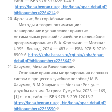
табл. — ISBN 978-5-00226-044-7.
https://koha.benran.ru/cgi-bin/koha/opac-detail.pl?
biblionumber=2264214
(внешняя ссылка)
Фролькис, Виктор Абрамович.
Методы и теория оптимизации :
планирование и управление : принятие
оптимальных решений : линейное и нелинейное
программирование / В. А. Фролькис. — Москва :
URSS : Ленанд, 2024. — 483 с. — ISBN 978-5-9710-
8509-6.
https://koha.benran.ru/cgi-bin/koha/opac-
detail.pl?biblionumber=2255642
(внешняя ссылка)
Хачумов, Михаил Вячеславович.
Основные принципы моделирования сложных
систем и процессов : учебное пособие / М. В.
Хачумов, В. М. Хачумов. — Москва : Рос. ун-т
дружбы нар. им. Патриса Лумумбы, 2023. — 165,
[1] с. : ил., табл. — ISBN 978-5-209-12016-2.
https://koha.benran.ru/cgi-bin/koha/opac-detail.pl?
biblionumber=2258550
(внешняя ссылка)