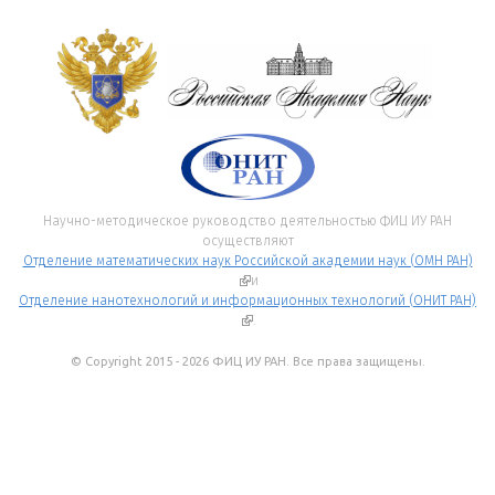
Научно-методическое руководство деятельностью ФИЦ ИУ РАН
осуществляют
Отделение математических наук Российской академии наук (ОМН РАН)
(внешняя ссылка)
и
Отделение нанотехнологий и информационных технологий (ОНИТ РАН)
(внешняя ссылка)
.
© Copyright 2015 - 2026 ФИЦ ИУ РАН. Все права защищены.