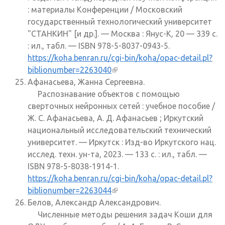
: материалы Конференции / Московский
государственный технологический университет
"СТАНКИН" [и др.]. — Москва : Янус-К, 20 — 339 с.
: ил., табл. — ISBN 978-5-8037-0943-5.
https://koha.benran.ru/cgi-bin/koha/opac-detail.pl?
biblionumber=2263040
(внешняя ссылка)
Афанасьева, Жанна Сергеевна.
Распознавание объектов с помощью
сверточных нейронных сетей : учебное пособие /
Ж. С. Афанасьева, А. Д. Афанасьев ; Иркутский
национальный исследовательский технический
университет. — Иркутск : Изд-во Иркутского нац.
исслед. техн. ун-та, 2023. — 133 с. : ил., табл. —
ISBN 978-5-8038-1914-1.
https://koha.benran.ru/cgi-bin/koha/opac-detail.pl?
biblionumber=2263044
(внешняя ссылка)
Белов, Александр Александрович.
Численные методы решения задач Коши для