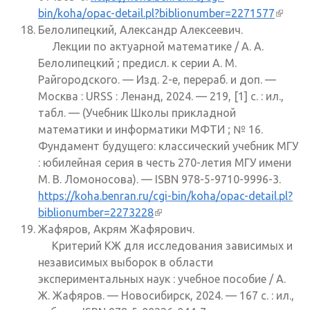
bin/koha/opac-detail.pl?biblionumber=2271577
(внеш
Белолипецкий, Александр Алексеевич.
ссылк
Лекции по актуарной математике / А. А.
Белолипецкий ; предисл. к серии А. М.
Райгородского. — Изд. 2-е, перераб. и доп. —
Москва : URSS : Ленанд, 2024. — 219, [1] с. : ил.,
табл. — (Учебник Школы прикладной
математики и информатики МФТИ ; № 16.
Фундамент будущего: классический учебник МГУ
: юбилейная серия в честь 270-летия МГУ имени
М. В. Ломоносова). — ISBN 978-5-9710-9996-3.
https://koha.benran.ru/cgi-bin/koha/opac-detail.pl?
biblionumber=2273228
(внешняя ссылка)
Жафяров, Акрям Жафярович.
Критерий КЖ для исследования зависимых и
независимых выборок в области
экспериментальных наук : учебное пособие / А.
Ж. Жафяров. — Новосибирск, 2024. — 167 с. : ил.,