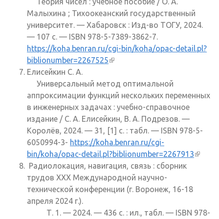
Теория чисел : учебное пособие / О. А.
Малыхина ; Тихоокеанский государственный
университет. — Хабаровск : Изд-во ТОГУ, 2024.
— 107 с. — ISBN 978-5-7389-3862-7.
https://koha.benran.ru/cgi-bin/koha/opac-detail.pl?
biblionumber=2267525
(внешняя ссылка)
Елисейкин С. А.
Универсальный метод оптимальной
аппроксимации функций нескольких переменных
в инженерных задачах : учебно-справочное
издание / С. А. Елисейкин, В. А. Подрезов. —
Королёв, 2024. — 31, [1] с. : табл. — ISBN 978-5-
6050994-3-
https://koha.benran.ru/cgi-
bin/koha/opac-detail.pl?biblionumber=2267913
(внеш
Радиолокация, навигация, связь : сборник
ссылк
трудов XXX Международной научно-
технической конференции (г. Воронеж, 16-18
апреля 2024 г.).
Т. 1. — 2024. — 436 с. : ил., табл. — ISBN 978-