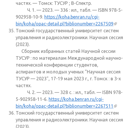
частях. — Томск: ТУСУР ; В-Спектр.
Ч. 1. — 2023. — 336 : ил., табл. — ISBN 978-5-
902958-10-9.
https://koha.benran.ru/cgi-
bin/koha/opac-detail.pl?biblionumber=2267509
(внеш
Томский государственный университет систем
ссылк
управления и радиоэлектроники. Научная сессия
(2023).
Сборник избранных статей Научной сессии
ТУСУР : по материалам Международной научно-
технической конференции студентов,
аспирантов и молодых ученых "Научная сессия
ТУСУР — 2023", 17-19 мая 2023 г., г. Томск : в 3-х
частях.
Ч. 2. — 2023. — 328 с. : ил., табл. — ISBN 978-
5-902958-11-6.
https://koha.benran.ru/cgi-
bin/koha/opac-detail.pl?biblionumber=2267511
(внеш
Томский государственный университет систем
ссылк
управления и радиоэлектроники. Научная сессия
(2023).