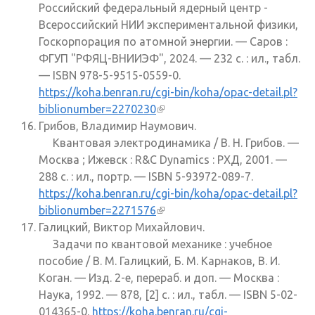
Российский федеральный ядерный центр -
Всероссийский НИИ экспериментальной физики,
Госкорпорация по атомной энергии. — Саров :
ФГУП "РФЯЦ-ВНИИЭФ", 2024. — 232 с. : ил., табл.
— ISBN 978-5-9515-0559-0.
https://koha.benran.ru/cgi-bin/koha/opac-detail.pl?
biblionumber=2270230
(внешняя ссылка)
Грибов, Владимир Наумович.
Квантовая электродинамика / В. Н. Грибов. —
Москва ; Ижевск : R&C Dynamics : РХД, 2001. —
288 с. : ил., портр. — ISBN 5-93972-089-7.
https://koha.benran.ru/cgi-bin/koha/opac-detail.pl?
biblionumber=2271576
(внешняя ссылка)
Галицкий, Виктор Михайлович.
Задачи по квантовой механике : учебное
пособие / В. М. Галицкий, Б. М. Карнаков, В. И.
Коган. — Изд. 2-е, перераб. и доп. — Москва :
Наука, 1992. — 878, [2] с. : ил., табл. — ISBN 5-02-
014365-0.
https://koha.benran.ru/cgi-