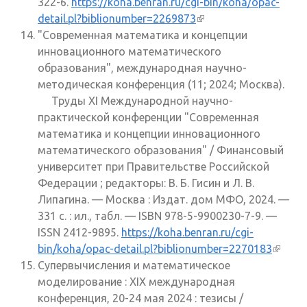
322-6.
https://koha.benran.ru/cgi-bin/koha/opac-
detail.pl?biblionumber=2269873
(внешняя ссылка)
"Современная математика и концепции
инновационного математического
образования", международная научно-
методическая конференция (11; 2024; Москва).
Труды XI Международной научно-
практической конференции "Современная
математика и концепции инновационного
математического образования" / Финансовый
университет при Правительстве Российской
Федерации ; редакторы: В. Б. Гисин и Л. В.
Липагина. — Москва : Издат. дом МФО, 2024. —
331 с. : ил., табл. — ISBN 978-5-9900230-7-9. —
ISSN 2412-9895.
https://koha.benran.ru/cgi-
bin/koha/opac-detail.pl?biblionumber=2270183
(внеш
Супервычисления и математическое
ссылк
моделирование : XIX международная
конференция, 20-24 мая 2024 : тезисы /