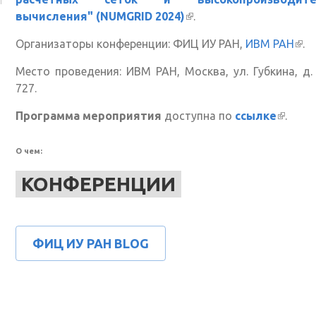
вычисления" (NUMGRID 2024)
(внешняя ссылка)
.
Организаторы конференции: ФИЦ ИУ РАН,
ИВМ РАН
(вн
.
ссы
Место проведения: ИВМ РАН, Москва, ул. Губкина, д. 
727.
Программа мероприятия
доступна по
ссылке
(внеш
.
ссылка
О чем:
КОНФЕРЕНЦИИ
ФИЦ ИУ РАН BLOG