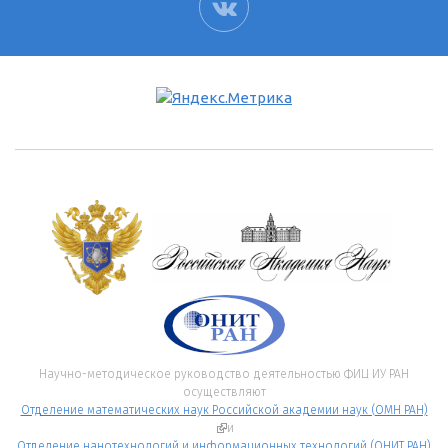
ВК
Научно-методическое руководство деятельностью ФИЦ ИУ РАН
осуществляют
Отделение математических наук Российской академии наук (ОМН РАН)
(внешняя ссылка)
и
Отделение нанотехнологий и информационных технологий (ОНИТ РАН)