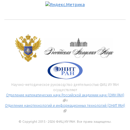
Научно-методическое руководство деятельностью ФИЦ ИУ РАН
осуществляют
Отделение математических наук Российской академии наук (ОМН РАН)
(внешняя ссылка)
и
Отделение нанотехнологий и информационных технологий (ОНИТ РАН)
(внешняя ссылка)
.
© Copyright 2015 - 2026 ФИЦ ИУ РАН. Все права защищены.