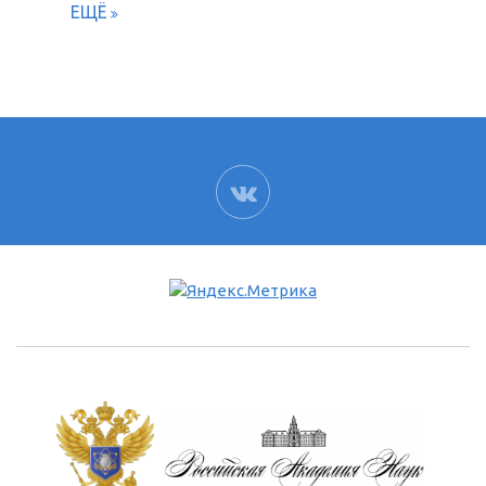
ЕЩЁ
ВК