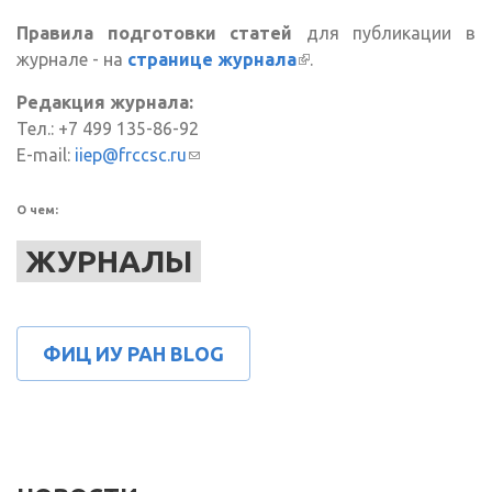
Правила подготовки статей
для публикации в
журнале - на
странице журнала
(внешняя ссылка)
.
Редакция журнала:
Тел.: +7 499 135-86-92
E-mail:
iiep@frccsc.ru
(ссылка для отправки email)
О чем:
ЖУРНАЛЫ
ФИЦ ИУ РАН BLOG