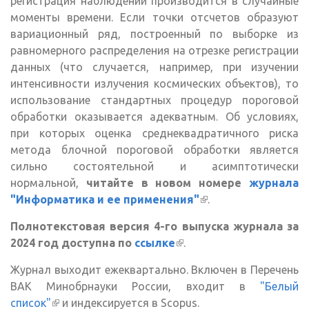
регистрация наблюдений производится в случайные
моменты времени. Если точки отсчетов образуют
вариационный ряд, построенный по выборке из
равномерного распределения на отрезке регистрации
данных (что случается, например, при изучении
интенсивности излучения космических объектов), то
использование стандартных процедур пороговой
обработки оказывается адекватным. Об условиях,
при которых оценка среднеквадратичного риска
метода блочной пороговой обработки является
сильно состоятельной и асимптотически
нормальной,
читайте в новом номере
журнала
"Информатика и ее применения"
(внешняя
.
ссылка)
Полнотекстовая версия 4-го выпуска журнала за
2024 год доступна по
ссылке
(внешняя ссылка)
.
Журнал выходит ежеквартально. Включен в Перечень
ВАК Минобрнауки России, входит в
"Белый
список"
(внешняя ссылка)
и индексируется в Scopus.