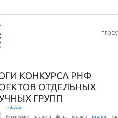
ПРОЕК
ОГИ КОНКУРСА РНФ
ОЕКТОВ ОТДЕЛЬНЫХ
УЧНЫХ ГРУПП
By
ytrusova
Российский научный фонд подвел
итоги
(внешн
конк