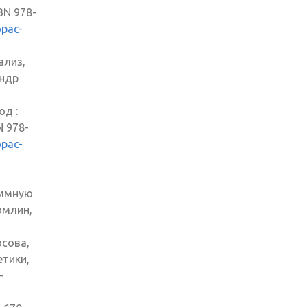
SBN 978-
opac-
ализ,
андр
од :
N 978-
opac-
аммную
омлин,
осова,
тики,
-