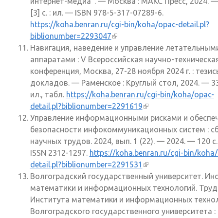
интернет-медиа". — Москва : МАКС Пресс, 2024. —
[3] с. : ил. — ISBN 978-5-317-07289-6.
https://koha.benran.ru/cgi-bin/koha/opac-detail.pl?
biblionumber=2293047
(внешняя ссылка)
Навигация, наведение и управление летательным
аппаратами : V Всероссийская научно-техническа
конференция, Москва, 27-28 ноября 2024 г. : тезис
докладов. — Раменское : Круглый стол, 2024. — 332
ил., табл.
https://koha.benran.ru/cgi-bin/koha/opac-
detail.pl?biblionumber=2291619
(внешняя ссылка)
Управление информационными рисками и обеспе
безопасности инфокоммуникационных систем : с
научных трудов. 2024, вып. 1 (22). — 2024. — 120 с
ISSN 2312-1297.
https://koha.benran.ru/cgi-bin/koha
detail.pl?biblionumber=2291531
(внешняя ссылка)
Волгоградский государственный университет. Ин
математики и информационных технологий. Тру
Института математики и информационных техно
Волгоградского государственного университета :