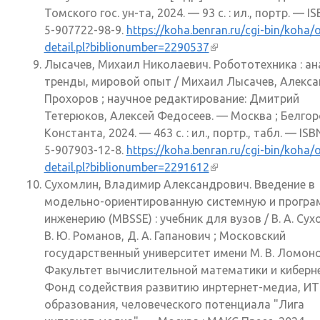
Томского гос. ун-та, 2024. — 93 с. : ил., портр. — I
5-907722-98-9.
https://koha.benran.ru/cgi-bin/koha/
detail.pl?biblionumber=2290537
(внешняя ссылка)
Лысачев, Михаил Николаевич. Робототехника : ан
тренды, мировой опыт / Михаил Лысачев, Алекс
Прохоров ; научное редактирование: Дмитрий
Тетерюков, Алексей Федосеев. — Москва ; Белгор
Константа, 2024. — 463 с. : ил., портр., табл. — ISB
5-907903-12-8.
https://koha.benran.ru/cgi-bin/koha/
detail.pl?biblionumber=2291612
(внешняя ссылка)
Сухомлин, Владимир Александрович. Введение в
модельно-ориентированную системную и прогр
инженерию (MBSSE) : учебник для вузов / В. А. Сух
В. Ю. Романов, Д. А. Гапанович ; Московский
государственный университет имени М. В. Ломон
Факультет вычислительной математики и киберне
Фонд содействия развитию инртернет-медиа, ИТ
образования, человеческого потенциала "Лига