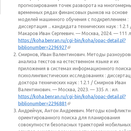
прогнозирования точек разворота на многомерн
временных рядах финансовых рынков на основе
моделей машинного обучения с подкреплением :
диссертация ... кандидата технических наук : 1.2.1 
Макаров Иван Сергеевич. — Москва, 2024. — 111 л. 
https://koha.benran.ru/cgi-bin/koha/opac-detail.pl?
biblionumber=2296927
(внешняя ссылка)
Смирнов, Иван Валентинович. Методы разноуров
анализа текстов на естественном языке и их
приложения в системах информационного поиска
психолингвистических исследованиях : диссертация
доктора технических наук : 1.2.1 / Смирнов Иван
Валентинович. — Москва, 2023. — 335 л. : ил.
https://koha.benran.ru/cgi-bin/koha/opac-detail.pl?
biblionumber=2296881
(внешняя ссылка)
Андрейчук, Антон Андреевич. Методы конфликтн
ориентированного поиска для планирования
совокупности безопасных траекторий мобильных