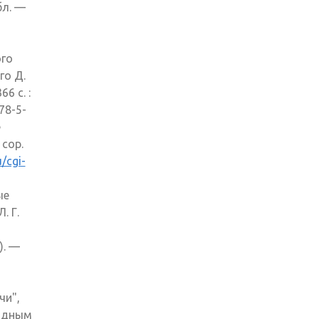
бл. —
няя
ого
а)
го Д.
6 с. :
78-5-
e
 cop.
/cgi-
няя
ые
а)
. Г.
). —
няя
чи",
а)
родным