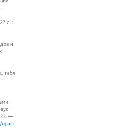
твий
..
7 л. :
дов и
х
, табл.
ми :
аук :
023. —
a/opac-