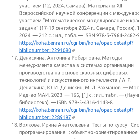
участием (12; 2024; Самара). Материалы XII
Всероссийской научной конференции с междуна
участием "Математическое моделирование и кра
задачи" (17-19 сентября 2024 г., Самара, Россия). Т
2024. — 212 с. : ил., табл. — ISBN 978-5-7964-2462-9
https://koha.benran.ru/cgi-bin/koha/opac-detail.pl?
biblionumber=2291080
(внешняя ссылка)
Денискина, Антонина Робертовна. Методы
менеджмента качества в системах организации
производства на основе сквозных цифровых
технологий и искусственного интеллекта / А. Р.
Денискина, Ю. И. Денискин, М. Л. Рахманов. — Мос
Изд-во МАИ, 2023. — 166, [1] с. : ил., табл. — (Нау
библиотека). — ISBN 978-5-4316-1143-8.
https://koha.benran.ru/cgi-bin/koha/opac-detail.pl?
biblionumber=2289197
(внешняя ссылка)
Волкова, Ирина Анатольевна. Тесты по курсу "Си
программирования" : объектно-ориентированное