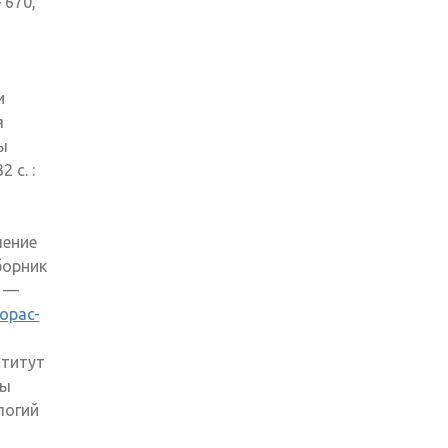
 670,
и
я
ы
 с. :
чение
борник
. —
/opac-
ститут
ды
логий