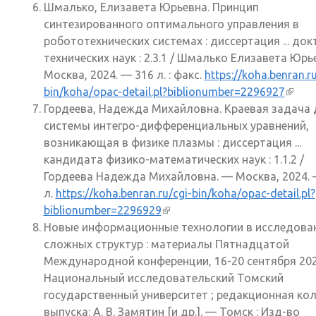
Шмалько, Елизавета Юрьевна. Принцип
синтезированного оптимального управления в
робототехнических системах : диссертация ... док
технических наук : 2.3.1 / Шмалько Елизавета Юрь
Москва, 2024. — 316 л. : факс.
https://koha.benran.ru
bin/koha/opac-detail.pl?biblionumber=2296927
(внеш
Гордеева, Надежда Михайловна. Краевая задача 
ссылк
системы интегро-дифференциальных уравнений,
возникающая в физике плазмы : диссертация ...
кандидата физико-математических наук : 1.1.2 /
Гордеева Надежда Михайловна. — Москва, 2024. 
л.
https://koha.benran.ru/cgi-bin/koha/opac-detail.pl?
biblionumber=2296929
(внешняя ссылка)
Новые информационные технологии в исследова
сложных структур : материалы Пятнадцатой
Международной конференции, 16-20 сентября 2024
Национальный исследовательский Томский
государственный университет ; редакционная ко
выпуска: А. В. Замятин [и др.]. — Томск : Изд-во