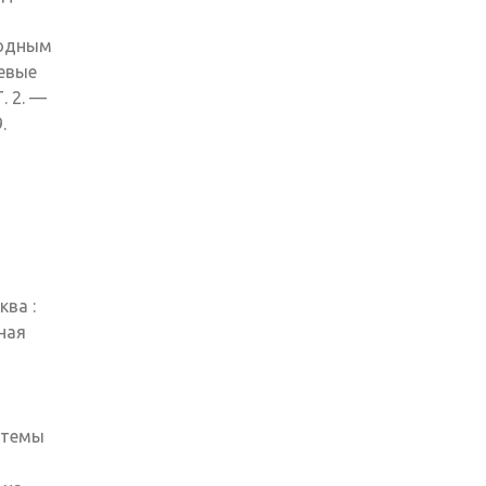
родным
евые
. 2. —
.
ква :
чная
стемы