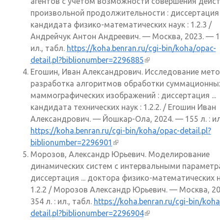
агентов с учетом возможности совершения дейс
произвольной продолжительности : диссертация .
кандидата физико-математических наук : 1.2.3 /
Андрейчук Антон Андреевич. — Москва, 2023. — 12
ил., табл.
https://koha.benran.ru/cgi-bin/koha/opac-
detail.pl?biblionumber=2296885
(внешняя ссылка)
Егошин, Иван Александрович. Исследование мето
разработка алгоритмов обработки суммационны
маммографических изображений : диссертация ...
кандидата технических наук : 1.2.2. / Егошин Иван
Александрович. — Йошкар-Ола, 2024. — 155 л. : ил.
https://koha.benran.ru/cgi-bin/koha/opac-detail.pl?
biblionumber=2296901
(внешняя ссылка)
Морозов, Александр Юрьевич. Моделирование
динамических систем с интервальными параметра
диссертация ... доктора физико-математических н
1.2.2 / Морозов Александр Юрьевич. — Москва, 2
354 л. : ил., табл.
https://koha.benran.ru/cgi-bin/koh
detail.pl?biblionumber=2296904
(внешняя ссылка)