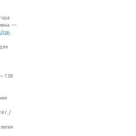
тора
евна. —
/cgi-
няя
для
а)
— 138
нии
 г. /
ллегия