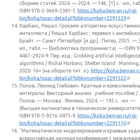
сборник статей. 2024. — 2024. — 146, [1] с. : ил., та
ISBN 978-5-9669-2381-5.
https://koha.benran.ru/cgi-
bin/koha/opac-detail.pl?biblionumber=2291529
(внеш
Харбанс, Ришал. Грокаем алгоритмы искусственн
ссылк
интеллекта / Ришал Харбанс ; перевел с английско
Брайт. — Санкт-Петербург [и др.] : Питер, 2025. — 36
ил., табл. — (Библиотека программиста). — ISBN 9
4461-2924-9. Пер. изд.: Grokking artificial intelligenc
algorithms / Richal Hurbans. Shelter Island : Manning,
2020. 16+ (на обороте тит. л.).
https://koha.benran.ru
bin/koha/opac-detail.pl?biblionumber=2291522
(внеш
Попов, Леонид Глебович. Кратные и криволинейн
ссылк
интегралы. Векторный анализ : учебное пособие / Л
Попов. — Москва : Филинъ, 2024. — 195 с. : ил. —
(Высшая математика в техническом университете
ISBN 978-5-9216-0475-9.
https://koha.benran.ru/cgi-
bin/koha/opac-detail.pl?biblionumber=2291110
(внеш
"Математическое моделирование и краевые зада
ссылк
всероссийская научная конференция с междуна