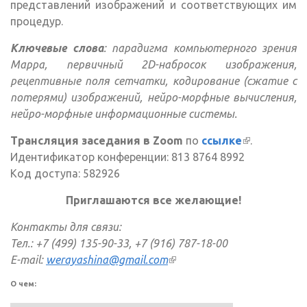
представлений изображений и соответствующих им
процедур.
Ключевые слова
: парадигма компьютерного зрения
Марра, первичный 2D-набросок изображения,
рецептивные поля сетчатки, кодирование (сжатие с
потерями) изображений, нейро-морфные вычисления,
нейро-морфные информационные системы.
Трансляция заседания в Zoom
по
ссылке
(внешняя
.
Идентификатор конференции: 813 8764 8992
ссылка)
Код доступа: 582926
Приглашаются все желающие!
Контакты для связи:
Тел.: +7 (499) 135-90-33, +7 (916) 787-18-00
E-mail:
werayashina@gmail.com
(внешняя ссылка)
О чем: