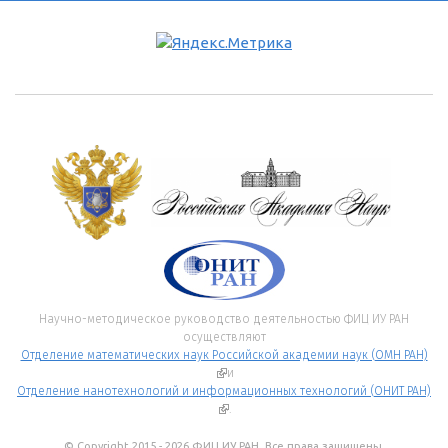
Научно-методическое руководство деятельностью ФИЦ ИУ РАН
осуществляют
Отделение математических наук Российской академии наук (ОМН РАН)
(внешняя ссылка)
и
Отделение нанотехнологий и информационных технологий (ОНИТ РАН)
(внешняя ссылка)
.
© Copyright 2015 - 2026 ФИЦ ИУ РАН. Все права защищены.