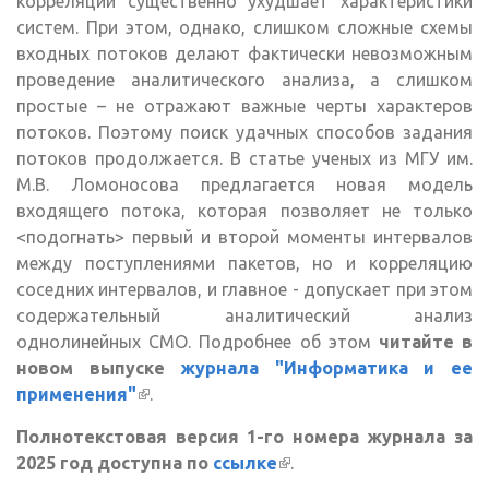
корреляции существенно ухудшает характеристики
систем. При этом, однако, слишком сложные схемы
входных потоков делают фактически невозможным
проведение аналитического анализа, а слишком
простые – не отражают важные черты характеров
потоков. Поэтому поиск удачных способов задания
потоков продолжается. В статье ученых из МГУ им.
М.В. Ломоносова предлагается новая модель
входящего потока, которая позволяет не только
<подогнать> первый и второй моменты интервалов
между поступлениями пакетов, но и корреляцию
соседних интервалов, и главное - допускает при этом
содержательный аналитический анализ
однолинейных СМО. Подробнее об этом
читайте в
новом выпуске
журнала "Информатика и ее
применения"
(внешняя ссылка)
.
Полнотекстовая версия 1-го номера журнала за
2025 год доступна по
ссылке
(внешняя ссылка)
.