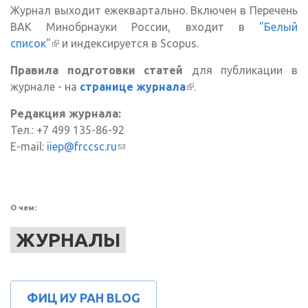
Журнал выходит ежеквартально. Включен в Перечень
ВАК Минобрнауки России, входит в
"Белый
список"
(внешняя ссылка)
и индексируется в Scopus.
Правила подготовки статей
для публикации в
журнале - на
странице журнала
(внешняя ссылка)
.
Редакция журнала:
Тел.: +7 499 135-86-92
E-mail:
iiep@frccsc.ru
(ссылка для отправки email)
О чем:
ЖУРНАЛЫ
ФИЦ ИУ РАН BLOG