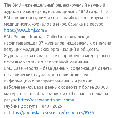
The BMJ – еженедельный рецензируемый научный
журнал по медицине, издающийся с 1840 года. The
BMJ является одним из пяти наиболее цитируемых
медицинских журналов в мире. Ссылка на ресурс
https://www.bmj.com
(внешняя ссылка)
.
BMJ Premier Journals Collection – коллекция,
насчитывающая 37 журналов, издаваемых от имени
ведущих медицинских организаций и обществ.
Журналы охватывают все направления медицины от
офтальмологии до спортивной медицины.
BMJ Case Reports – база данных, содержащая отчеты
о клинических случаях, истории болезней и
информацию о распространенных и редких
заболеваниях. База данных содержит более 20 000
материалов о заболеваниях из 70 стран. Ссылка на
ресурс
https://casereports.bmj.com
(внешняя ссылка)
.
Глубина доступа: 1840 - 2025
гг.
https://podpiska.rcsi.science/resources/89/
(внешняя