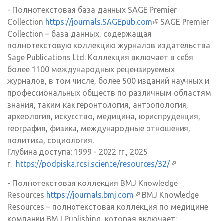
ссылка)
- Полнотекстовая база данных SAGE Premier
Collection
https://journals.SAGEpub.com
(внешняя
SAGE Premier
Collection – база данных, содержащая
ссылка)
полнотекстовую коллекцию журналов издательства
Sage Publications Ltd. Коллекция включает в себя
более 1100 международных рецензируемых
журналов, в том числе, более 500 изданий научных и
профессиональных обществ по различным областям
знания, таким как геронтология, антропология,
археология, искусство, медицина, юриспруденция,
география, физика, международные отношения,
политика, социология.
Глубина доступа: 1999 - 2022 гг., 2025
г.
https://podpiska.rcsi.science/resources/32/
(внешняя
ссылка)
- Полнотекстовая коллекция BMJ Knowledge
Resources
https://journals.bmj.com
(внешняя ссылка)
BMJ Knowledge
Resources – полнотекстовая коллекция по медицине
компании BMJ Publishing, которая включает: