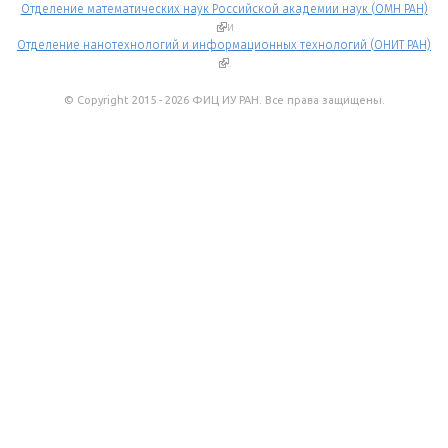
Отделение математических наук Российской академии наук (ОМН РАН)
(внешняя ссылка)
и
Отделение нанотехнологий и информационных технологий (ОНИТ РАН)
(внешняя ссылка)
.
© Copyright 2015 - 2026 ФИЦ ИУ РАН. Все права защищены.