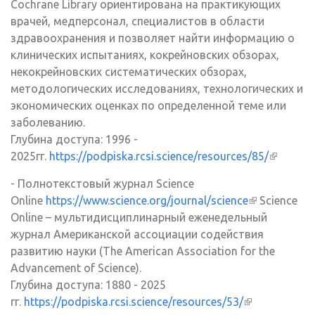
Cochrane Library ориентирована на практикующих
врачей, медперсонал, специалистов в области
здравоохранения и позволяет найти информацию о
клинических испытаниях, кокрейновских обзорах,
некокрейновских систематических обзорах,
методологических исследованиях, технологических и
экономических оценках по определенной теме или
заболеванию.
Глубина доступа: 1996 -
2025гг.
https://podpiska.rcsi.science/resources/85/
(внешня
ссылка)
- Полнотекстовый журнал Science
Online
https://www.science.org/journal/science
(внешняя
Science
Online – мультидисциплинарный еженедельный
ссылка)
журнал Американской ассоциации содействия
развитию науки (The American Association for the
Advancement of Science).
Глубина доступа: 1880 - 2025
гг.
https://podpiska.rcsi.science/resources/53/
(внешняя