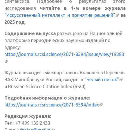
синтаксиса. Подробнее о результатах этого
исследования
читайте в 1-м номере журнала
"Искусственный интеллект и принятие решений"
(внеш
за
2025 год
.
ссылк
Содержание выпуска
размещено на Национальной
платформе периодических научных изданий по
адресу:
https://journals.rcsi.science/2071-8594/issue/view/19383
(внешняя ссылка)
Журнал выходит ежеквартально. Включен в Перечень
ВАК Минобрнауки России, входит в
"Белый список"
(вне
и Russian Science Citation Index (RSCI).
ссыл
Подробная информация о журнале:
https://journals.rcsi.science/2071-8594/index
(внешняя
ссылка)
Редакция журнала:
Тел.: +7 499 135 2433