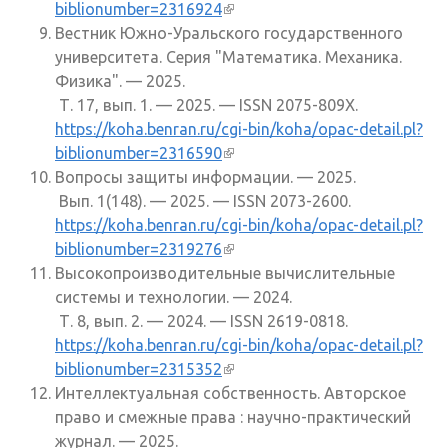
biblionumber=2316924
(внешняя ссылка)
Вестник Южно-Уральского государственного
университета. Серия "Математика. Механика.
Физика". — 2025.
Т. 17, вып. 1. — 2025. — ISSN 2075-809X.
https://koha.benran.ru/cgi-bin/koha/opac-detail.pl?
biblionumber=2316590
(внешняя ссылка)
Вопросы защиты информации. — 2025.
Вып. 1(148). — 2025. — ISSN 2073-2600.
https://koha.benran.ru/cgi-bin/koha/opac-detail.pl?
biblionumber=2319276
(внешняя ссылка)
Высокопроизводительные вычислительные
системы и технологии. — 2024.
Т. 8, вып. 2. — 2024. — ISSN 2619-0818.
https://koha.benran.ru/cgi-bin/koha/opac-detail.pl?
biblionumber=2315352
(внешняя ссылка)
Интеллектуальная собственность. Авторское
право и смежные права : научно-практический
журнал. — 2025.