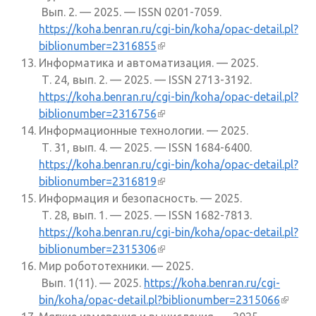
Вып. 2. — 2025. — ISSN 0201-7059.
https://koha.benran.ru/cgi-bin/koha/opac-detail.pl?
biblionumber=2316855
(внешняя ссылка)
Информатика и автоматизация. — 2025.
Т. 24, вып. 2. — 2025. — ISSN 2713-3192.
https://koha.benran.ru/cgi-bin/koha/opac-detail.pl?
biblionumber=2316756
(внешняя ссылка)
Информационные технологии. — 2025.
Т. 31, вып. 4. — 2025. — ISSN 1684-6400.
https://koha.benran.ru/cgi-bin/koha/opac-detail.pl?
biblionumber=2316819
(внешняя ссылка)
Информация и безопасность. — 2025.
Т. 28, вып. 1. — 2025. — ISSN 1682-7813.
https://koha.benran.ru/cgi-bin/koha/opac-detail.pl?
biblionumber=2315306
(внешняя ссылка)
Мир робототехники. — 2025.
Вып. 1(11). — 2025.
https://koha.benran.ru/cgi-
bin/koha/opac-detail.pl?biblionumber=2315066
(внеш