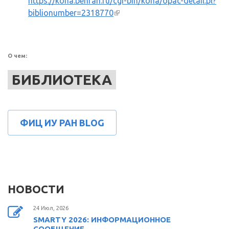
https://koha.benran.ru/cgi-bin/koha/opac-detail.pl?
biblionumber=2318770
(внешняя ссылка)
О чем:
БИБЛИОТЕКА
ФИЦ ИУ РАН BLOG
НОВОСТИ
24 Июл, 2026
SMARTY 2026: ИНФОРМАЦИОННОЕ
СООБЩЕНИЕ